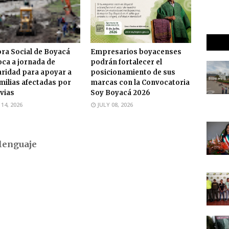
ra Social de Boyacá
Empresarios boyacenses
ca a jornada de
podrán fortalecer el
aridad para apoyar a
posicionamiento de sus
amilias afectadas por
marcas con la Convocatoria
uvias
Soy Boyacá 2026
 14, 2026
JULY 08, 2026
lenguaje