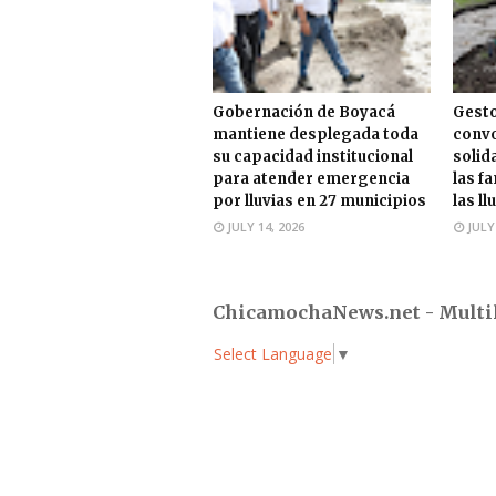
Gobernación de Boyacá
Gesto
mantiene desplegada toda
convo
su capacidad institucional
solid
para atender emergencia
las f
por lluvias en 27 municipios
las ll
JULY 14, 2026
JULY
ChicamochaNews.net - Multi
Select Language
▼