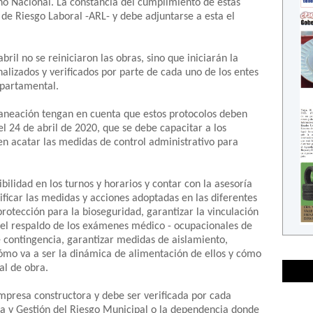
no Nacional. La constancia del cumplimiento de estas
de Riesgo Laboral -ARL- y debe adjuntarse a esta el
bril no se reiniciaron las obras, sino que iniciarán la
nalizados y verificados por parte de cada uno de los entes
epartamental.
laneación tengan en cuenta que estos protocolos deben
l 24 de abril de 2020, que se debe capacitar a los
en acatar las medidas de control administrativo para
bilidad en los turnos y horarios y contar con la asesoría
rificar las medidas y acciones adoptadas en las diferentes
rotección para la bioseguridad, garantizar la vinculación
r el respaldo de los exámenes médico - ocupacionales de
e contingencia, garantizar medidas de aislamiento,
ómo va a ser la dinámica de alimentación de ellos y cómo
al de obra.
mpresa constructora y debe ser verificada por cada
ura y Gestión del Riesgo Municipal o la dependencia donde