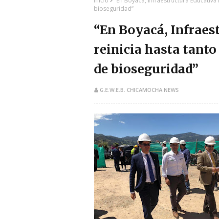
Inicio
“En Boyacá, Infraestructura Educativa 
bioseguridad”
“En Boyacá, Infraes
reinicia hasta tanto
de bioseguridad”
G.E.W.E.B. CHICAMOCHA NEWS