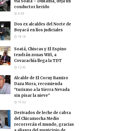
vía Soatá – Duitama, deja un
conductor herido
6:39
Dos ex alcaldes del Norte de
Boyacá en líos judiciales
18:18
Soatá, Chiscas y El Espino
tendrán zonas Wifi, a
Covarachía llega la TDT
12:45
Alcalde de El Cocuy Ramiro
Daza Mora, recomienda
“turismo a la Sierra Nevada
sin pisar la nieve”
15:32
Derivados de leche de cabra
del Chicamocha Medio
recorrerán el mundo, gracias
a alianza del municipio de