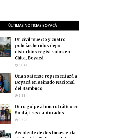
ÚLTIMAS NOTICIAS BOYACÁ
Un civil muerto y cuatro
policías heridos dejan
disturbios registrados en
Chita, Boyacá
11:41
Una soatense representará a
Boyacá en Reinado Nacional
del Bambuco
5:38
Duro golpe al microtráfico en
Soatá, tres capturados
19:22
Accidente de dos buses en la