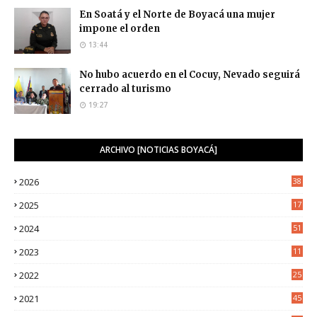
En Soatá y el Norte de Boyacá una mujer
impone el orden
13:44
No hubo acuerdo en el Cocuy, Nevado seguirá
cerrado al turismo
19:27
ARCHIVO [NOTICIAS BOYACÁ]
2026
38
2025
17
1
2024
51
2023
11
5
2022
25
6
2021
45
8