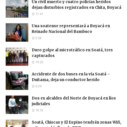
Un civil muerto y cuatro policías heridos
dejan disturbios registrados en Chita, Boyacá
11:41
Una soatense representará a Boyacá en
Reinado Nacional del Bambuco
5:38
Duro golpe al microtráfico en Soatá, tres
capturados
19:22
Accidente de dos buses en la vía Soatá –
Duitama, deja un conductor herido
6:39
Dos ex alcaldes del Norte de Boyacá en líos
judiciales
18:18
Soatá, Chiscas y El Espino tendrán zonas Wifi,