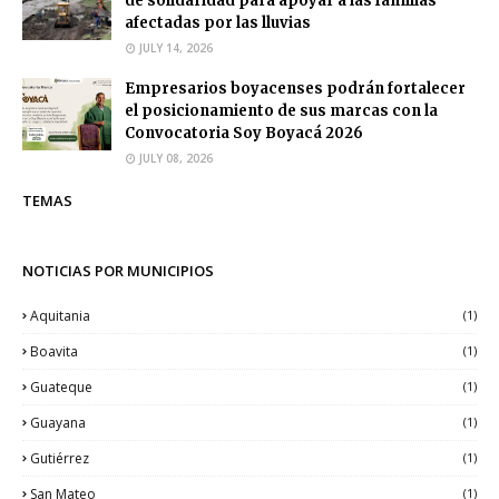
de solidaridad para apoyar a las familias
afectadas por las lluvias
JULY 14, 2026
Empresarios boyacenses podrán fortalecer
el posicionamiento de sus marcas con la
Convocatoria Soy Boyacá 2026
JULY 08, 2026
TEMAS
NOTICIAS POR MUNICIPIOS
Aquitania
(1)
Boavita
(1)
Guateque
(1)
Guayana
(1)
Gutiérrez
(1)
San Mateo
(1)