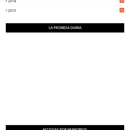
2014
13
2
2013
12
6
LA PROMESA DIARIA
NOTICIAS POR MUNICIPIOS