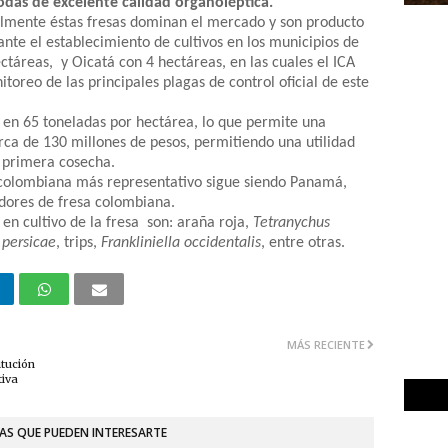
das de excelente calidad organoléptica.
almente éstas fresas dominan el mercado y son producto
nte el establecimiento de cultivos en los municipios de
ctáreas, y Oicatá con 4 hectáreas, en las cuales el ICA
nitoreo de las principales plagas de control oficial de este
 en 65 toneladas por hectárea, lo que permite una
rca de 130 millones de pesos, permitiendo una utilidad
a primera cosecha.
 colombiana más representativo sigue siendo Panamá,
dores de fresa colombiana.
l en cultivo de la fresa son: araña roja,
Tetranychus
persicae
, trips,
Frankliniella occidentalis
, entre otras.
MÁS RECIENTE
itución
tiva
AS QUE PUEDEN INTERESARTE