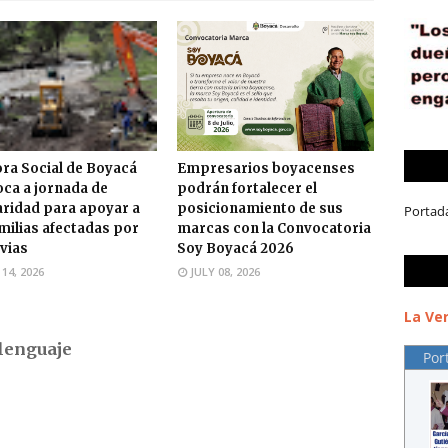
ra Social de Boyacá
Empresarios boyacenses
ca a jornada de
podrán fortalecer el
aridad para apoyar a
posicionamiento de sus
Portad
amilias afectadas por
marcas con la Convocatoria
uvias
Soy Boyacá 2026
 14, 2026
JULY 08, 2026
La Ver
lenguaje
Por