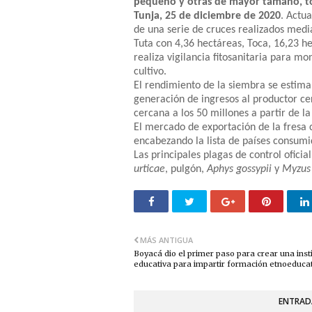
pequeño y otras de mayor tamaño, to
Tunja, 25 de diciembre de 2020
. Actu
de una serie de cruces realizados media
Tuta con 4,36 hectáreas, Toca, 16,23 he
realiza vigilancia fitosanitaria para mo
cultivo.
El rendimiento de la siembra se estima
generación de ingresos al productor ce
cercana a los 50 millones a partir de l
El mercado de exportación de la fresa
encabezando la lista de países consumi
Las principales plagas de control oficia
urticae
, pulgón,
Aphys gossypii
y
Myzus 
MÁS ANTIGUA
Boyacá dio el primer paso para crear una inst
educativa para impartir formación etnoeduca
ENTRAD