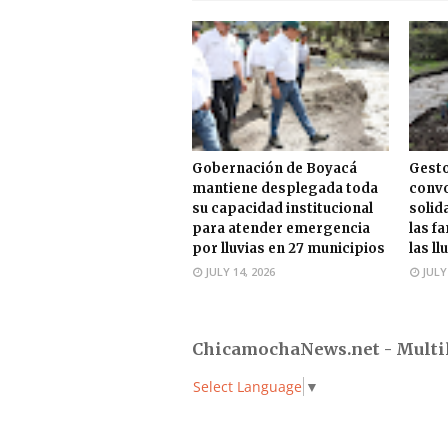
Gobernación de Boyacá
Gesto
mantiene desplegada toda
convo
su capacidad institucional
solid
para atender emergencia
las f
por lluvias en 27 municipios
las ll
JULY 14, 2026
JULY
ChicamochaNews.net - Multi
Select Language
▼