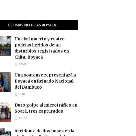
ÚLTIMAS NOTICIAS BOYACÁ
Un civil muerto y cuatro
policías heridos dejan
disturbios registrados en
Chita, Boyacá
11:41
Una soatense representará a
Boyacá en Reinado Nacional
del Bambuco
5:38
Duro golpe al microtráfico en
Soatá, tres capturados
19:22
Accidente de dos buses en la