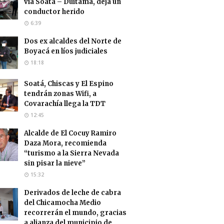
vía Soatá – Duitama, deja un
conductor herido
6:39
Dos ex alcaldes del Norte de
Boyacá en líos judiciales
18:18
Soatá, Chiscas y El Espino
tendrán zonas Wifi, a
Covarachía llega la TDT
12:45
Alcalde de El Cocuy Ramiro
Daza Mora, recomienda
“turismo a la Sierra Nevada
sin pisar la nieve”
15:32
Derivados de leche de cabra
del Chicamocha Medio
recorrerán el mundo, gracias
a alianza del municipio de