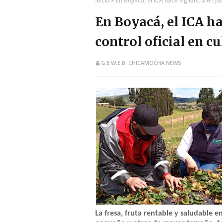
Inicio
En Boyacá, el ICA hace vigilancia en pla
En Boyacá, el ICA ha
control oficial en cu
G.E.W.E.B. CHICAMOCHA NEWS
La fresa, fruta rentable y saludable 