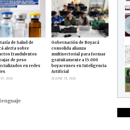
taría de Salud de
Gobernación de Boyacá
á alerta sobre
consolida alianza
ctos fraudulentos
multisectorial para formar
bajar de peso
gratuitamente a 15.000
cializados en redes
boyacenses en Inteligencia
les
Artificial
 01, 2026
JUNE 18, 2026
lenguaje