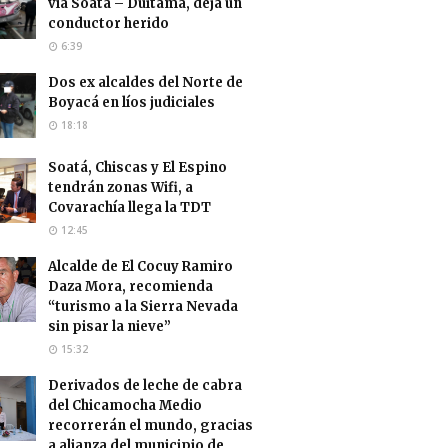
vía Soatá – Duitama, deja un
conductor herido
6:39
Dos ex alcaldes del Norte de
Boyacá en líos judiciales
18:18
Soatá, Chiscas y El Espino
tendrán zonas Wifi, a
Covarachía llega la TDT
12:45
Alcalde de El Cocuy Ramiro
Daza Mora, recomienda
“turismo a la Sierra Nevada
sin pisar la nieve”
15:32
Derivados de leche de cabra
del Chicamocha Medio
recorrerán el mundo, gracias
a alianza del municipio de