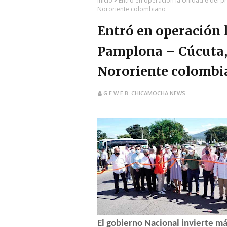
Inicio
Entró en operación la Unidad 6 del pr
Nororiente colombiano
Entró en operación l
Pamplona – Cúcuta, 
Nororiente colombi
G.E.W.E.B. CHICAMOCHA NEWS
El gobierno Nacional invierte má