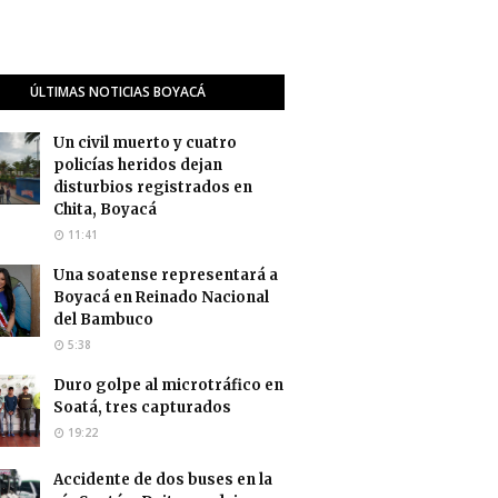
ÚLTIMAS NOTICIAS BOYACÁ
Un civil muerto y cuatro
policías heridos dejan
disturbios registrados en
Chita, Boyacá
11:41
Una soatense representará a
Boyacá en Reinado Nacional
del Bambuco
5:38
Duro golpe al microtráfico en
Soatá, tres capturados
19:22
Accidente de dos buses en la