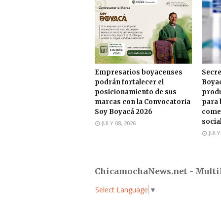
Empresarios boyacenses
Secre
podrán fortalecer el
Boyac
posicionamiento de sus
produ
marcas con la Convocatoria
para 
Soy Boyacá 2026
comer
socia
JULY 08, 2026
JULY
ChicamochaNews.net - Multi
Select Language
▼