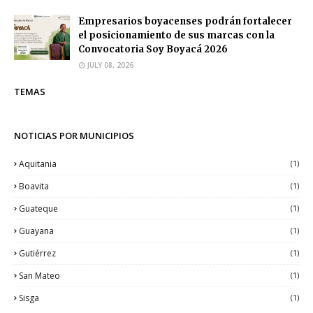
Empresarios boyacenses podrán fortalecer
el posicionamiento de sus marcas con la
Convocatoria Soy Boyacá 2026
JULY 08, 2026
TEMAS
NOTICIAS POR MUNICIPIOS
Aquitania
(1)
Boavita
(1)
Guateque
(1)
Guayana
(1)
Gutiérrez
(1)
San Mateo
(1)
Sisga
(1)