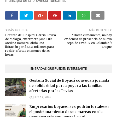
municipio de la provincia Tundama.
MÁS ANTIGUA
MÁS RECIENTE
Gerente del Hospital García Rovira
“Hasta el momento, no hay
de Málaga, enfermero José Luis
evidencia de presencia de nueva
Medina Romero, abrió una
cepa de covid-19 en Colombia”:
licitación por $2.341 millones para
Duque
recibir ofertas en menos de 36
horas.
ENTRADAS QUE PUEDEN INTERESARTE
Gestora Social de Boyacá convoca a jornada
de solidaridad para apoyar a las familias
afectadas por las lluvias
JULY 14, 2026
Empresarios boyacenses podrán fortalecer
el posicionamiento de sus marcas con la