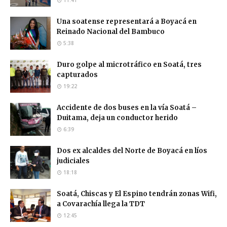
11:41
Una soatense representará a Boyacá en
Reinado Nacional del Bambuco
5:38
Duro golpe al microtráfico en Soatá, tres
capturados
19:22
Accidente de dos buses en la vía Soatá –
Duitama, deja un conductor herido
6:39
Dos ex alcaldes del Norte de Boyacá en líos
judiciales
18:18
Soatá, Chiscas y El Espino tendrán zonas Wifi,
a Covarachía llega la TDT
12:45