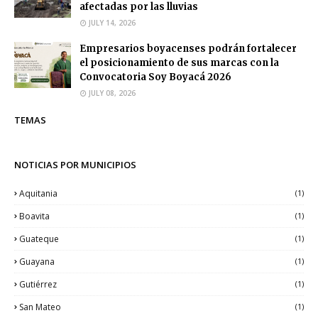
afectadas por las lluvias
JULY 14, 2026
Empresarios boyacenses podrán fortalecer
el posicionamiento de sus marcas con la
Convocatoria Soy Boyacá 2026
JULY 08, 2026
TEMAS
NOTICIAS POR MUNICIPIOS
Aquitania
(1)
Boavita
(1)
Guateque
(1)
Guayana
(1)
Gutiérrez
(1)
San Mateo
(1)