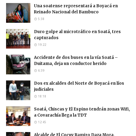
Una soatense representará a Boyacá en
Reinado Nacional del Bambuco
5:38
Duro golpe al microtráfico en Soatá, tres
capturados
19:22
Accidente de dos buses en la vía Soatá –
Duitama, deja un conductor herido
6:39
Dos ex alcaldes del Norte de Boyacá en líos
judiciales
18:18
Soatá, Chiscas y El Espino tendrán zonas Wifi,
a Covarachía llega la TDT
12:45
Alcalde de El Cocuy Ramiro Daza Mora,