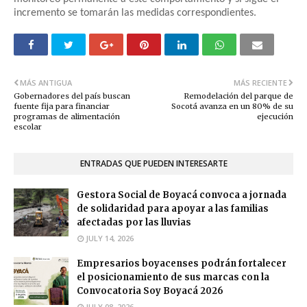
incremento se tomarán las medidas correspondientes.
MÁS ANTIGUA
MÁS RECIENTE
Gobernadores del país buscan
Remodelación del parque de
fuente fija para financiar
Socotá avanza en un 80% de su
programas de alimentación
ejecución
escolar
ENTRADAS QUE PUEDEN INTERESARTE
Gestora Social de Boyacá convoca a jornada
de solidaridad para apoyar a las familias
afectadas por las lluvias
JULY 14, 2026
Empresarios boyacenses podrán fortalecer
el posicionamiento de sus marcas con la
Convocatoria Soy Boyacá 2026
JULY 08, 2026