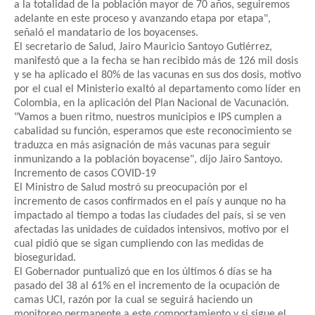
a la totalidad de la población mayor de 70 años, seguiremos
adelante en este proceso y avanzando etapa por etapa",
señaló el mandatario de los boyacenses.
El secretario de Salud, Jairo Mauricio Santoyo Gutiérrez,
manifestó que a la fecha se han recibido más de 126 mil dosis
y se ha aplicado el 80% de las vacunas en sus dos dosis, motivo
por el cual el Ministerio exaltó al departamento como líder en
Colombia, en la aplicación del Plan Nacional de Vacunación.
"Vamos a buen ritmo, nuestros municipios e IPS cumplen a
cabalidad su función, esperamos que este reconocimiento se
traduzca en más asignación de más vacunas para seguir
inmunizando a la población boyacense", dijo Jairo Santoyo.
Incremento de casos COVID-19
El Ministro de Salud mostró su preocupación por el
incremento de casos confirmados en el país y aunque no ha
impactado al tiempo a todas las ciudades del país, si se ven
afectadas las unidades de cuidados intensivos, motivo por el
cual pidió que se sigan cumpliendo con las medidas de
bioseguridad.
El Gobernador puntualizó que en los últimos 6 días se ha
pasado del 38 al 61% en el incremento de la ocupación de
camas UCI, razón por la cual se seguirá haciendo un
monitoreo permanente a este comportamiento y si sigue el