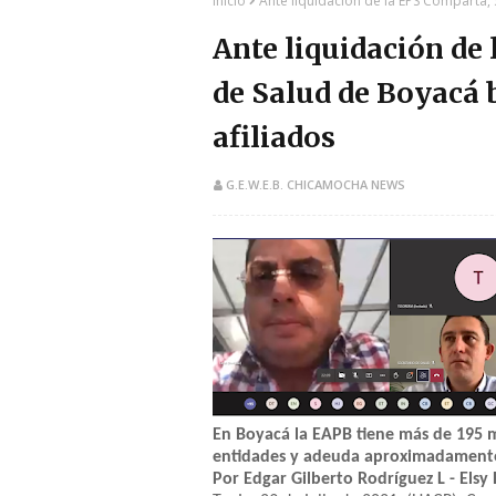
Inicio
Ante liquidación de la EPS Comparta, 
Ante liquidación de
de Salud de Boyacá 
afiliados
G.E.W.E.B. CHICAMOCHA NEWS
En Boyacá la EAPB tiene más de 195 m
entidades y adeuda aproximadamente 
Por Edgar Gilberto Rodríguez L - Elsy 