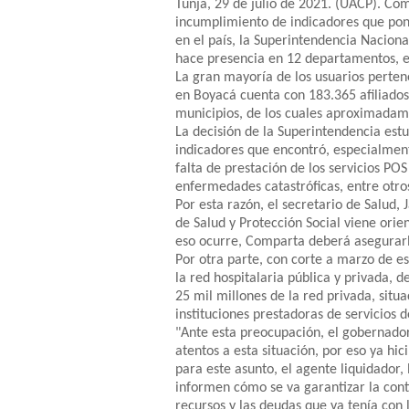
Tunja, 29 de julio de 2021. (UACP). Como
incumplimiento de indicadores que pone
en el país, la Superintendencia Nacion
hace presencia en 12 departamentos, e
La gran mayoría de los usuarios perten
en Boyacá cuenta con 183.365 afiliados
municipios, de los cuales aproximadam
La decisión de la Superintendencia estu
indicadores que encontró, especialmente
falta de prestación de los servicios POS 
enfermedades catastróficas, entre otro
Por esta razón, el secretario de Salud, 
de Salud y Protección Social viene orie
eso ocurre, Comparta deberá asegurarles
Por otra parte, con corte a marzo de e
la red hospitalaria pública y privada, d
25 mil millones de la red privada, situ
instituciones prestadoras de servicios d
"Ante esta preocupación, el gobernador
atentos a esta situación, por eso ya h
para este asunto, el agente liquidador,
informen cómo se va garantizar la contin
recursos y las deudas que ya tenía con l