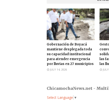
Gobernación de Boyacá
Gesto
mantiene desplegada toda
convo
su capacidad institucional
solid
para atender emergencia
las f
por lluvias en 27 municipios
las ll
JULY 14, 2026
JULY
ChicamochaNews.net - Multi
Select Language
▼