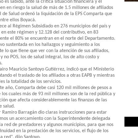
 es sabido, ante la crítica situación financiera y el
n en riesgo la salud de más de 1.5 millones de afiliados
al de Salud ordenó la liquidación de la EPS Comparta que
ntre ellos Boyacá.
ece al Régimen Subsidiado en 276 municipios del país y
 en este régimen y 12.128 del contributivo, en 83
ente el 80% se encuentran en el norte del Departamento.
vo sustentada en los hallazgos y seguimiento a los
 lo que tiene que ver con la atención de sus afiliados,
y no POS, los de salud integral, los de alto costo y
s.
Jairo Mauricio Santoyo Gutiérrez, indicó que el Ministerio
ntando el traslado de los afiliados a otras EAPB y mientras
 la totalidad de los servicios.
ste año, Comparta debe casi 120 mil millones de pesos a
e los cuales más de 93 mil millones son de la red pública y
ación que afecta considerablemente las finanzas de las
e salud.
 Ramiro Barragán dio claras instrucciones para estar
icimos un acercamiento con la Superintendente delegada
 la red de prestadores y algunos municipios, para que nos
uidad en la prestación de los servicios, el flujo de los
a red", dijo Santoyo.