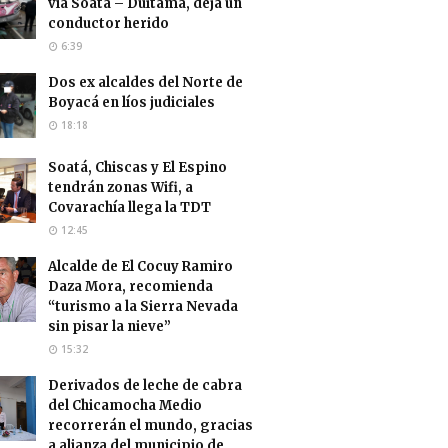
vía Soatá – Duitama, deja un
conductor herido
6:39
Dos ex alcaldes del Norte de
Boyacá en líos judiciales
18:18
Soatá, Chiscas y El Espino
tendrán zonas Wifi, a
Covarachía llega la TDT
12:45
Alcalde de El Cocuy Ramiro
Daza Mora, recomienda
“turismo a la Sierra Nevada
sin pisar la nieve”
15:32
Derivados de leche de cabra
del Chicamocha Medio
recorrerán el mundo, gracias
a alianza del municipio de