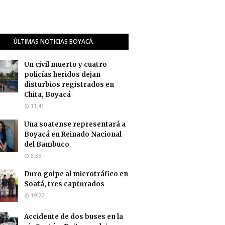
ÚLTIMAS NOTICIAS BOYACÁ
Un civil muerto y cuatro
policías heridos dejan
disturbios registrados en
Chita, Boyacá
11:41
Una soatense representará a
Boyacá en Reinado Nacional
del Bambuco
5:38
Duro golpe al microtráfico en
Soatá, tres capturados
19:22
Accidente de dos buses en la