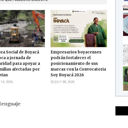
ra Social de Boyacá
Empresarios boyacenses
ca a jornada de
podrán fortalecer el
aridad para apoyar a
posicionamiento de sus
amilias afectadas por
marcas con la Convocatoria
uvias
Soy Boyacá 2026
 14, 2026
JULY 08, 2026
lenguaje