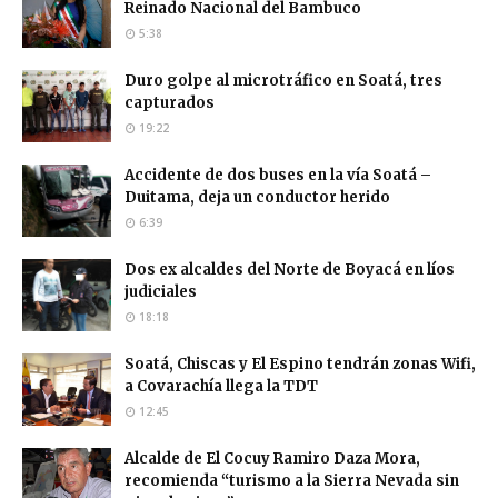
Reinado Nacional del Bambuco
5:38
Duro golpe al microtráfico en Soatá, tres
capturados
19:22
Accidente de dos buses en la vía Soatá –
Duitama, deja un conductor herido
6:39
Dos ex alcaldes del Norte de Boyacá en líos
judiciales
18:18
Soatá, Chiscas y El Espino tendrán zonas Wifi,
a Covarachía llega la TDT
12:45
Alcalde de El Cocuy Ramiro Daza Mora,
recomienda “turismo a la Sierra Nevada sin