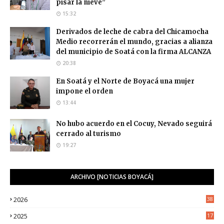
pisar la nieve”
15:32
Derivados de leche de cabra del Chicamocha
Medio recorrerán el mundo, gracias a alianza
del municipio de Soatá con la firma ALCANZA
20:38
En Soatá y el Norte de Boyacá una mujer
impone el orden
13:44
No hubo acuerdo en el Cocuy, Nevado seguirá
cerrado al turismo
19:27
ARCHIVO [NOTICIAS BOYACÁ]
2026
38
2025
17
1