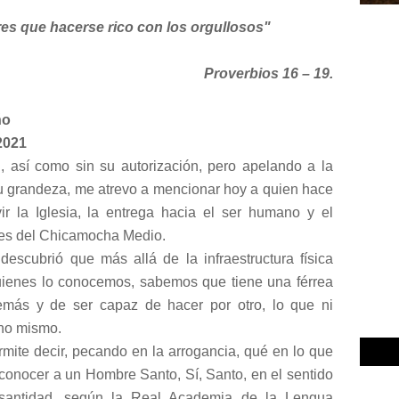
res que hacerse rico con los orgullosos"
Proverbios 16 – 19.
ño
2021
 así como sin su autorización, pero apelando a la
su grandeza, me atrevo a mencionar hoy a quien hace
r la Iglesia, la entrega hacia el ser humano y el
tes del Chicamocha Medio.
 descubrió que más allá de la infraestructura física
quienes lo conocemos, sabemos que tiene una férrea
 demás y de ser capaz de hacer por otro, lo que ni
uno mismo.
mite decir, pecando en la arrogancia, qué en lo que
 conocer a un Hombre Santo, Sí, Santo, en el sentido
de santidad, según la Real Academia de la Lengua