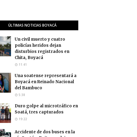
ÚLTIMAS NOTICIAS BOYACÁ
Un civil muerto y cuatro
policías heridos dejan
disturbios registrados en
Chita, Boyacá
11:41
Una soatense representará a
Boyacá en Reinado Nacional
del Bambuco
5:38
Duro golpe al microtráfico en
Soatá, tres capturados
19:22
Accidente de dos buses en la