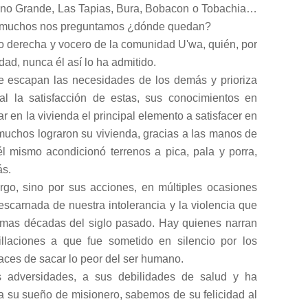
ano Grande, Las Tapias, Bura, Bobacon o Tobachia…
 muchos nos preguntamos ¿dónde quedan?
 derecha y vocero de la comunidad U'wa, quién, por
dad, nunca él así lo ha admitido.
e escapan las necesidades de los demás y prioriza
 la satisfacción de estas, sus conocimientos en
icar en la vivienda el principal elemento a satisfacer en
 muchos lograron su vivienda, gracias a las manos de
l mismo acondicionó terrenos a pica, pala y porra,
ás.
rgo, sino por sus acciones, en múltiples ocasiones
descarnada de nuestra intolerancia y la violencia que
timas décadas del siglo pasado. Hay quienes narran
llaciones a que fue sometido en silencio por los
aces de sacar lo peor del ser humano.
 adversidades, a sus debilidades de salud y ha
 a su sueño de misionero, sabemos de su felicidad al