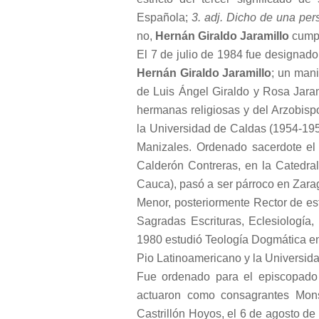
Española;
3. adj. Dicho de una per
no,
Hernán Giraldo Jaramillo
cumpl
El 7 de julio de 1984 fue designad
Hernán Giraldo Jaramillo
; un mani
de Luis Ángel Giraldo y Rosa Jaram
hermanas religiosas y del Arzobispo
la Universidad de Caldas (1954-19
Manizales. Ordenado sacerdote el
Calderón Contreras, en la Catedra
Cauca), pasó a ser párroco en Zara
Menor, posteriormente Rector de es
Sagradas Escrituras, Eclesiología,
1980 estudió Teología Dogmática en 
Pio Latinoamericano y la Universid
Fue ordenado para el episcopado
actuaron como consagrantes Mons
Castrillón Hoyos, el 6 de agosto de