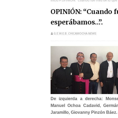
Inicio
OPINIÓN: “Cuando fue más de lo qu
OPINIÓN: “Cuando fu
esperábamos…”.
G.E.W.E.B. CHICAMOCHA NEWS
De izquierda a derecha: Mons
Manuel Ochoa Cadavid, Germán
Jaramillo, Giovanny Pinzón Báez. 