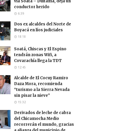
vía Soatá – Duitama, deja un
conductor herido
6:39
Dos ex alcaldes del Norte de
Boyacá en líos judiciales
18:18
Soatá, Chiscas y El Espino
tendrán zonas Wifi, a
Covarachía llega la TDT
12:45
Alcalde de El Cocuy Ramiro
Daza Mora, recomienda
“turismo a la Sierra Nevada
sin pisar la nieve”
15:32
Derivados de leche de cabra
del Chicamocha Medio
recorrerán el mundo, gracias
a alianza del municipio de