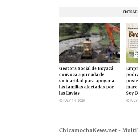
ENTRAD
Gestora Social de Boyacá
Empr
convoca a jornada de
podrá
solidaridad para apoyar a
posic
las familias afectadas por
marca
las lluvias
Soy B
JULY 14, 2026
JULY
ChicamochaNews.net - Multi