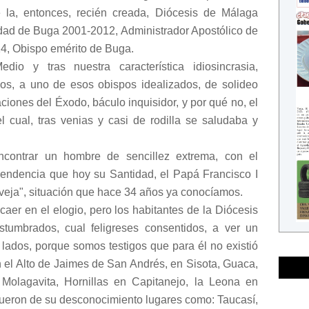
 la, entonces, recién creada, Diócesis de Málaga
dad de Buga 2001-2012, Administrador Apostólico de
4, Obispo emérito de Buga.
o y tras nuestra característica idiosincrasia,
os, a uno de esos obispos idealizados, de solideo
ciones del Éxodo, báculo inquisidor, y por qué no, el
 el cual, tras venias y casi de rodilla se saludaba y
ncontrar un hombre de sencillez extrema, con el
ascendencia que hoy su Santidad, el Papá Francisco I
oveja", situación que hace 34 años ya conocíamos.
 caer en el elogio, pero los habitantes de la Diócesis
tumbrados, cual feligreses consentidos, a ver un
 lados, porque somos testigos que para él no existió
en el Alto de Jaimes de San Andrés, en Sisota, Guaca,
Molagavita, Hornillas en Capitanejo, la Leona en
fueron de su desconocimiento lugares como: Taucasí,