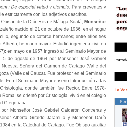
sona: De especial virtud y ejemplo.
Para creyentes y
e estrictamente con los adjetivos descritos.
o Obispo de la Diócesis de Málaga-Soatá,
Monseñor
zaleño nacido el 21 de octubre de 1936, en el hogar
illo, segundo de catorce hermanos; entre ellos tres
 Alberto, hermano mayor. Estudió ingeniería civil en
57); en mayo de 1957 ingresó al Seminario Mayor de
 15 de agosto de 1964 por Monseñor José Gabriel
Portad
l Nuestra Señora del Carmen de Cartago (Valle del
goza (Valle del Cauca). Fue profesor en el Seminario
te. En el Seminario Mayor enseñó Introducción a las
 Cristología, donde también fue Rector. Entre 1978-
La Ver
Roma, se orientó por Cristología; vivió en el colegio
Por
ad Gregoriana.
 por Monseñor José Gabriel Calderón Contreras y
eñor Alberto Giraldo Jaramillo y Monseñor Darío
 1984 en la Catedral de Cartago. Fue Obispo auxiliar