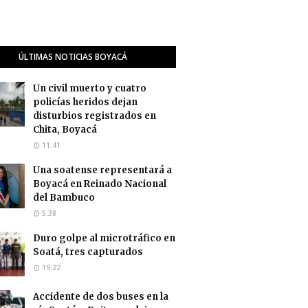
ÚLTIMAS NOTICIAS BOYACÁ
Un civil muerto y cuatro
policías heridos dejan
disturbios registrados en
Chita, Boyacá
11:41
Una soatense representará a
Boyacá en Reinado Nacional
del Bambuco
5:38
Duro golpe al microtráfico en
Soatá, tres capturados
19:22
Accidente de dos buses en la