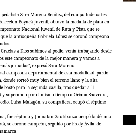
 pedalista Sara Moreno Benítez, del equipo Indeportes
Selección Boyacá Juvenil, obtuvo la medalla de plata en
Campeonato Nacional Juvenil de Ruta y Pista que se
 la que la antioqueña Gabriela López se coronó campeona
ndos.
. Gracias a Dios subimos al podio, venía trabajando desde
amos este campeonato de la mejor manera y vamos a
 demás jornadas", expresó Sara Moreno.
tual campeona departamental de esta modalidad, partió
, donde sorteó muy bien el terreno llano y la alta
le bastó para la segunda casilla, tras quedar a 11
) y superando por el mismo tiempo a Oriana Saavedra,
 podio. Luisa Malagón, su compañera, ocupó el séptimo
ina, fue séptimo y Jhonatan Gautibonza ocupó la décimo
otá, se coronó campeón, seguido por Fredy Ávila, de
inamarca.