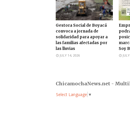
Gestora Social de Boyacá
Empr
convoca a jornada de
podrá
solidaridad para apoyar a
posic
las familias afectadas por
marca
las lluvias
Soy B
JULY 14, 2026
JULY
ChicamochaNews.net - Multi
Select Language
▼