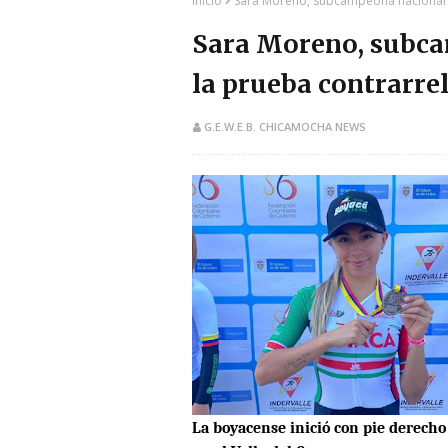
Inicio
Sara Moreno, subcampeona nacional ju
Sara Moreno, subca
la prueba contrarrel
G.E.W.E.B. CHICAMOCHA NEWS
La boyacense inició con pie derecho