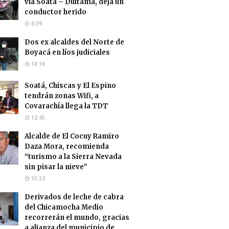
vía Soatá – Duitama, deja un
conductor herido
6:39
Dos ex alcaldes del Norte de
Boyacá en líos judiciales
18:18
Soatá, Chiscas y El Espino
tendrán zonas Wifi, a
Covarachía llega la TDT
12:45
Alcalde de El Cocuy Ramiro
Daza Mora, recomienda
“turismo a la Sierra Nevada
sin pisar la nieve”
15:32
Derivados de leche de cabra
del Chicamocha Medio
recorrerán el mundo, gracias
a alianza del municipio de