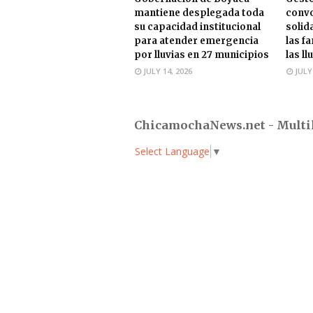
mantiene desplegada toda
convo
su capacidad institucional
solid
para atender emergencia
las f
por lluvias en 27 municipios
las ll
JULY 14, 2026
JULY
ChicamochaNews.net - Multi
Select Language
▼