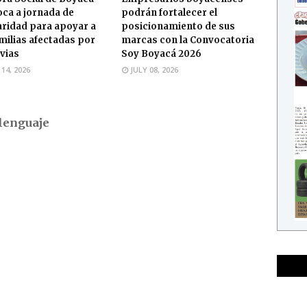
ca a jornada de
podrán fortalecer el
aridad para apoyar a
posicionamiento de sus
amilias afectadas por
marcas con la Convocatoria
uvias
Soy Boyacá 2026
 14, 2026
JULY 08, 2026
lenguaje