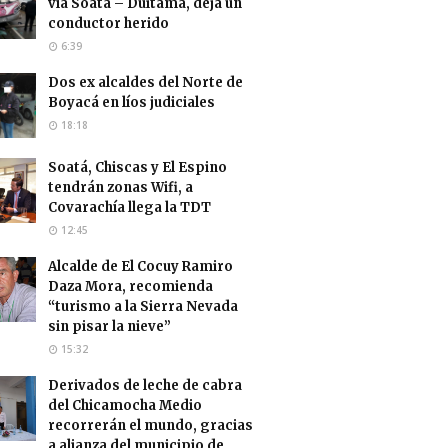
vía Soatá – Duitama, deja un
conductor herido
6:39
Dos ex alcaldes del Norte de
Boyacá en líos judiciales
18:18
Soatá, Chiscas y El Espino
tendrán zonas Wifi, a
Covarachía llega la TDT
12:45
Alcalde de El Cocuy Ramiro
Daza Mora, recomienda
“turismo a la Sierra Nevada
sin pisar la nieve”
15:32
Derivados de leche de cabra
del Chicamocha Medio
recorrerán el mundo, gracias
a alianza del municipio de