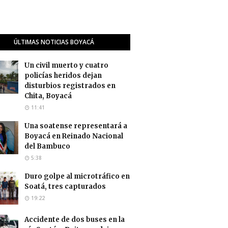
ÚLTIMAS NOTICIAS BOYACÁ
Un civil muerto y cuatro
policías heridos dejan
disturbios registrados en
Chita, Boyacá
11:41
Una soatense representará a
Boyacá en Reinado Nacional
del Bambuco
5:38
Duro golpe al microtráfico en
Soatá, tres capturados
19:22
Accidente de dos buses en la