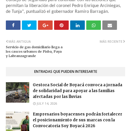
Consejo de Seguridad para continuar con las acciones que
permitan la liberación del coronel Pedro Enrique Arciniegas,
de Tunja", puntualizó el gobernador Ramiro Barragán.
MÁS ANTIGUA
MÁS RECIENTE
Servicio de gas domiciliario llega a
los cascos urbanos de Pisba, Paya
y Labranzagrande
ENTRADAS QUE PUEDEN INTERESARTE
Gestora Social de Boyacá convoca a jornada
de solidaridad para apoyar a las familias
afectadas por las lluvias
JULY 14, 2026
Empresarios boyacenses podrán fortalecer
el posicionamiento de sus marcas con la
Convocatoria Soy Boyacá 2026