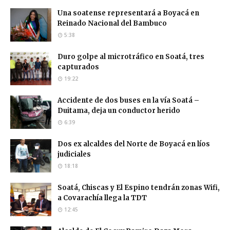
Una soatense representará a Boyacá en
Reinado Nacional del Bambuco
5:38
Duro golpe al microtráfico en Soatá, tres
capturados
19:22
Accidente de dos buses en la vía Soatá –
Duitama, deja un conductor herido
6:39
Dos ex alcaldes del Norte de Boyacá en líos
judiciales
18:18
Soatá, Chiscas y El Espino tendrán zonas Wifi,
a Covarachía llega la TDT
12:45