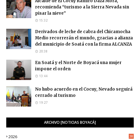
Alcalde de El Cocuy Ramiro Daza Mora,
recomienda “turismo a la Sierra Nevada sin
pisar la nieve”
15:32
Derivados de leche de cabra del Chicamocha
Medio recorrerán el mundo, gracias a alianza
del municipio de Soatá con la firma ALCANZA
20:38
En Soatá y el Norte de Boyacá una mujer
impone el orden
13:44
No hubo acuerdo en el Cocuy, Nevado seguirá
cerrado al turismo
19:27
ARCHIVO [NOTICIAS BOYACÁ]
2026
38