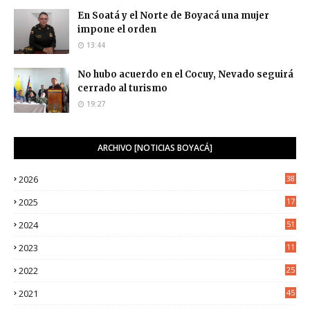
En Soatá y el Norte de Boyacá una mujer
impone el orden
13:44
No hubo acuerdo en el Cocuy, Nevado seguirá
cerrado al turismo
19:27
ARCHIVO [NOTICIAS BOYACÁ]
2026
38
2025
17
1
2024
51
2023
11
5
2022
25
6
2021
45
8