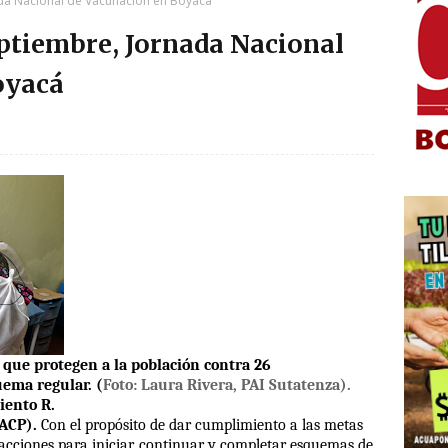
da Nacional de Vacunación en Boyacá
eptiembre, Jornada Nacional
oyacá
s que protegen a la población contra 26
uema regular. (
Foto: Laura Rivera, PAI Sutatenza).
iento R.
UACP).
Con el propósito de dar cumplimiento a las metas
acciones para iniciar, continuar y completar esquemas de