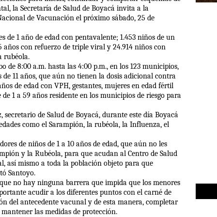
al, la Secretaría de Salud de Boyacá invita a la
Nacional de Vacunación el próximo sábado, 25 de
s de 1 año de edad con pentavalente; 1.453 niños de un
5 años con refuerzo de triple viral y 24.914 niños con
a rubéola.
o de 8:00 a.m. hasta las 4:00 p.m., en los 123 municipios,
 de 11 años, que aún no tienen la dosis adicional contra
años de edad con VPH, gestantes, mujeres en edad fértil
e de 1 a 59 años residente en los municipios de riesgo para
, secretario de Salud de Boyacá, durante este día Boyacá
ades como el Sarampión, la rubéola, la Influenza, el
ores de niños de 1 a 10 años de edad, que aún no les
ampión y la Rubéola, para que acudan al Centro de Salud
al, así mismo a toda la población objeto para que
tó Santoyo.
 y que no hay ninguna barrera que impida que los menores
mportante acudir a los diferentes puntos con el carné de
ón del antecedente vacunal y de esta manera, completar
mantener las medidas de protección.