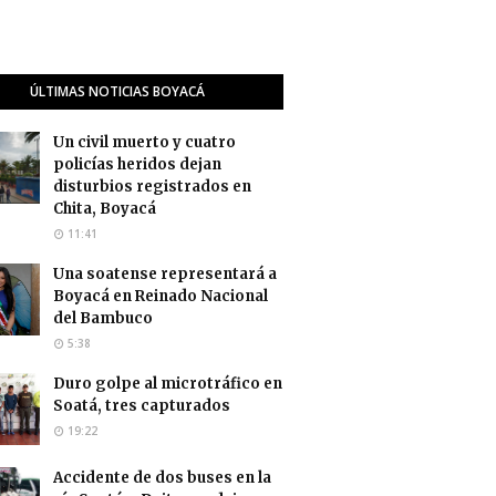
ÚLTIMAS NOTICIAS BOYACÁ
Un civil muerto y cuatro
policías heridos dejan
disturbios registrados en
Chita, Boyacá
11:41
Una soatense representará a
Boyacá en Reinado Nacional
del Bambuco
5:38
Duro golpe al microtráfico en
Soatá, tres capturados
19:22
Accidente de dos buses en la