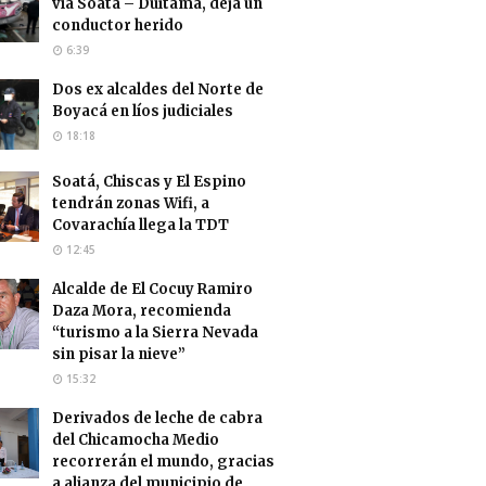
vía Soatá – Duitama, deja un
conductor herido
6:39
Dos ex alcaldes del Norte de
Boyacá en líos judiciales
18:18
Soatá, Chiscas y El Espino
tendrán zonas Wifi, a
Covarachía llega la TDT
12:45
Alcalde de El Cocuy Ramiro
Daza Mora, recomienda
“turismo a la Sierra Nevada
sin pisar la nieve”
15:32
Derivados de leche de cabra
del Chicamocha Medio
recorrerán el mundo, gracias
a alianza del municipio de