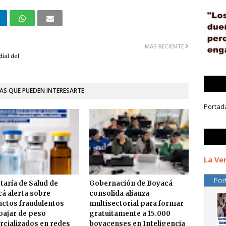
MÁS RECIENTE
ial del
AS QUE PUEDEN INTERESARTE
Portad
La Ver
Por
taría de Salud de
Gobernación de Boyacá
á alerta sobre
consolida alianza
ctos fraudulentos
multisectorial para formar
bajar de peso
gratuitamente a 15.000
cializados en redes
boyacenses en Inteligencia