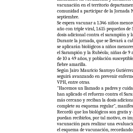
vacunación en el territorio departament
comunidad a participar de la Jornada 
septiembre.
Se espera vacunar a 1.346 niños menore
año con triple viral, 1.615 pequeños de 
dosis adicional contra el sarampión y l
Durante la jornada, que se llevará a cab
se aplicarán biológicos a niños menores
el Sarampión y la Rubéola; niñas de 9 
de 10 a 49 años, y población susceptibl
fiebre amarilla.
Según Jairo Mauricio Santoyo Gutiérrez
seguirá avanzando en prevenir enfermed
VPH, entre otras.
"Hacemos un llamado a padres y cuidad
han aplicado el refuerzo contra el Sar
más cercano y reciban la dosis adicion
complete su esquema regular", manifes
Recordó que los biológicos son gratis
puedan recibirlos, por tal motivo, es i
vacunación para realizar una evaluaci
el esquema de vacunación, recordando 