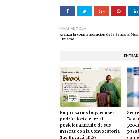
MÁS ANTIGUA
Avanza la conmemoración de la Semana Mund
Turismo
ENTRAD
Empresarios boyacenses
Secre
podrán fortalecer el
Boyac
posicionamiento de sus
produ
marcas con la Convocatoria
para 
Soy Boyacá 2026
comer