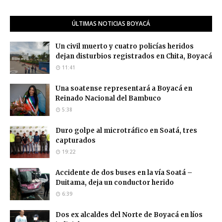
ÚLTIMAS NOTICIAS BOYACÁ
Un civil muerto y cuatro policías heridos
dejan disturbios registrados en Chita, Boyacá
11:41
Una soatense representará a Boyacá en
Reinado Nacional del Bambuco
5:38
Duro golpe al microtráfico en Soatá, tres
capturados
19:22
Accidente de dos buses en la vía Soatá –
Duitama, deja un conductor herido
6:39
Dos ex alcaldes del Norte de Boyacá en líos