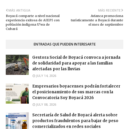
MÁS ANTIGUA
MÁS RECIENTE
Boyacá comparte a nivel nacional
Avianca promociona
experiencia exitosa de AIEPI con
turísticamente a Boyacá durante
población indígena U'wa de
el mes de septiembre
Cubará
ENTRADAS QUE PUEDEN INTERESARTE
Gestora Social de Boyacá convoca a jornada
de solidaridad para apoyar a las familias
afectadas por las lluvias
JULY 14, 2026
Empresarios boyacenses podrán fortalecer
el posicionamiento de sus marcas con la
Convocatoria Soy Boyacá 2026
JULY 08, 2026
Secretaría de Salud de Boyacá alerta sobre
productos fraudulentos para bajar de peso
comercializados en redes sociales