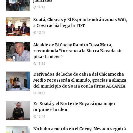
judiciales
18:18
Soatá, Chiscas y El Espino tendrán zonas Wifi,
a Covarachía llega la TDT
12:45
Alcalde de El Cocuy Ramiro Daza Mora,
recomienda “turismo a la Sierra Nevada sin
pisar la nieve”
15:32
Derivados de leche de cabra del Chicamocha
Medio recorrerán el mundo, gracias a alianza
del municipio de Soatá con la firma ALCANZA
20:38
En Soatá y el Norte de Boyacá una mujer
impone el orden
13:44
No hubo acuerdo en el Cocuy, Nevado seguirá