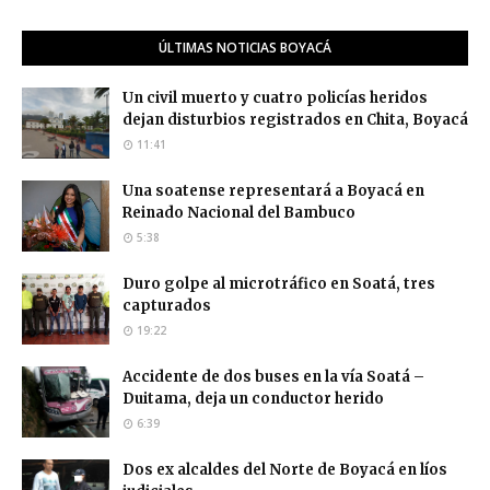
ÚLTIMAS NOTICIAS BOYACÁ
Un civil muerto y cuatro policías heridos
dejan disturbios registrados en Chita, Boyacá
11:41
Una soatense representará a Boyacá en
Reinado Nacional del Bambuco
5:38
Duro golpe al microtráfico en Soatá, tres
capturados
19:22
Accidente de dos buses en la vía Soatá –
Duitama, deja un conductor herido
6:39
Dos ex alcaldes del Norte de Boyacá en líos