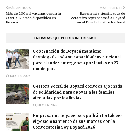
MÁS ANTIGUA
MÁS RECIENTE
Más de 200 mil vacunas contra la
Experiencia significativa de
COVID-19 están disponibles en
Zetaquira representará a Boyacá
Boyacá
en el Foro Educativo Nacional
ENTRADAS QUE PUEDEN INTERESARTE
Gobernación de Boyacá mantiene
desplegada toda su capacidad institucional
para atender emergencia por lluvias en 27
municipios
JULY 14, 2026
Gestora Social de Boyacá convoca a jornada
de solidaridad para apoyar a las familias
afectadas por las lluvias
JULY 14, 2026
Empresarios boyacenses podrán fortalecer
el posicionamiento de sus marcas con la
Convocatoria Soy Boyacá 2026