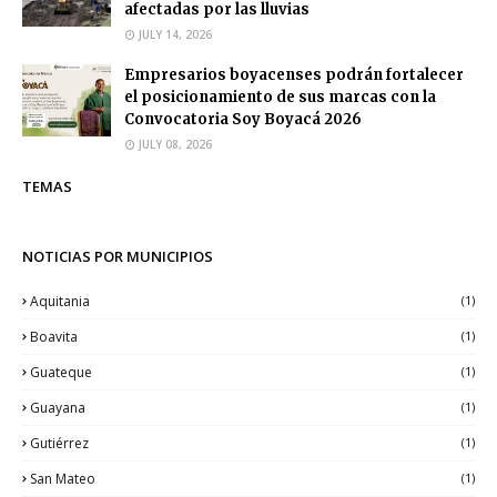
afectadas por las lluvias
JULY 14, 2026
Empresarios boyacenses podrán fortalecer
el posicionamiento de sus marcas con la
Convocatoria Soy Boyacá 2026
JULY 08, 2026
TEMAS
NOTICIAS POR MUNICIPIOS
Aquitania
(1)
Boavita
(1)
Guateque
(1)
Guayana
(1)
Gutiérrez
(1)
San Mateo
(1)