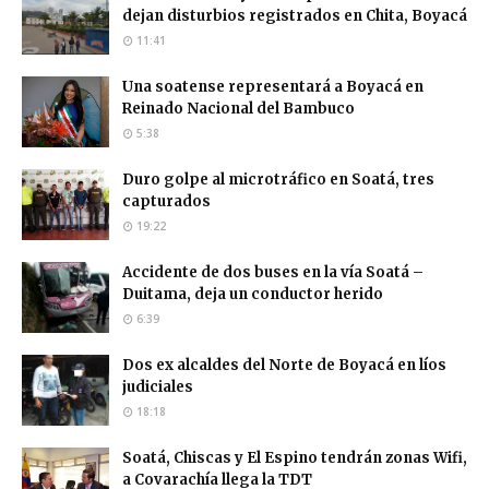
dejan disturbios registrados en Chita, Boyacá
11:41
Una soatense representará a Boyacá en
Reinado Nacional del Bambuco
5:38
Duro golpe al microtráfico en Soatá, tres
capturados
19:22
Accidente de dos buses en la vía Soatá –
Duitama, deja un conductor herido
6:39
Dos ex alcaldes del Norte de Boyacá en líos
judiciales
18:18
Soatá, Chiscas y El Espino tendrán zonas Wifi,
a Covarachía llega la TDT