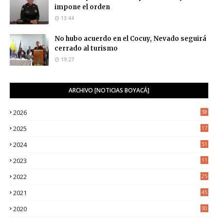
impone el orden
13:44
No hubo acuerdo en el Cocuy, Nevado seguirá
cerrado al turismo
19:27
ARCHIVO [NOTICIAS BOYACÁ]
2026
38
2025
17
1
2024
51
2023
11
5
2022
25
6
2021
45
8
2020
30
5