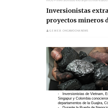
Inicio
Inversionistas extranjeros interesado
Inversionistas extr
proyectos mineros d
G.E.W.E.B. CHICAMOCHA NEWS
-
Inversionistas de Vietnam, 
Singapur y Colombia conociero
departamentos de la Guajira, C
-
Durante la Rueda de Negocios