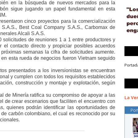
mbién en la búsqueda de nuevos mercados para la
rbón sigue jugando un papel fundamental en esta
ANM.
esentaron cinco proyectos para la comercialización
r S.A.S., Best Coal Company S.A.S., Carbomax de
erales Alcali S.A.S.
0 solicitudes de reuniones 1 a 1 entre productores y
er el contacto directo y propiciar posibles acuerdos
 próximas semanas la cifra de solicitudes aumente.
n en esta rueda de negocios fueron Vietnam seguido
Portad
tos presentados a los inversionistas se encuentran
onal y cumplen con todos los requisitos establecidos
ración, construcción y montaje y explotación, según
l de Minería ratifica su compromiso de apoyar a las
La Ver
l de crear escenarios que faciliten el encuentro con
tas, quienes podrán identificar las oportunidades de
Por
 de carbón colombiano, el cual es reconocido por su
cionales.