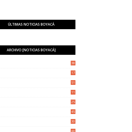
ÚLTIMAS NOTICIAS BOYACÁ
ARCHIVO [NOTICIAS BOYACÁ]
38
17
1
51
11
5
25
6
45
8
30
5
60