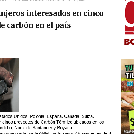
s en cinco proyectos mineros de carbón en el país
anjeros interesados en cinco
e carbón en el país
Estados Unidos, Polonia, España, Canadá, Suiza,
n cinco proyectos de Carbón Térmico ubicados en los
órdoba, Norte de Santander y Boyacá.
 organizada por la ANM, participaron 48 asistentes de 8