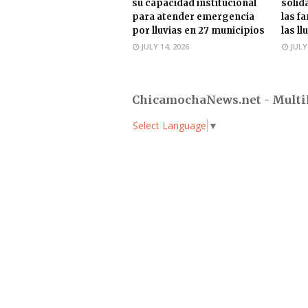
su capacidad institucional
solid
para atender emergencia
las f
por lluvias en 27 municipios
las ll
JULY 14, 2026
JULY
ChicamochaNews.net - Multi
Select Language
▼