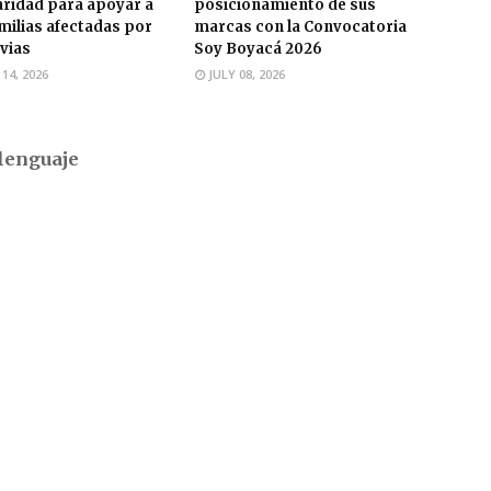
aridad para apoyar a
posicionamiento de sus
amilias afectadas por
marcas con la Convocatoria
uvias
Soy Boyacá 2026
 14, 2026
JULY 08, 2026
lenguaje