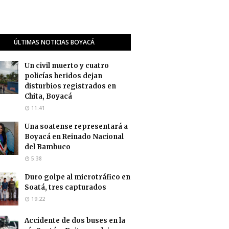
ÚLTIMAS NOTICIAS BOYACÁ
Un civil muerto y cuatro
policías heridos dejan
disturbios registrados en
Chita, Boyacá
11:41
Una soatense representará a
Boyacá en Reinado Nacional
del Bambuco
5:38
Duro golpe al microtráfico en
Soatá, tres capturados
19:22
Accidente de dos buses en la