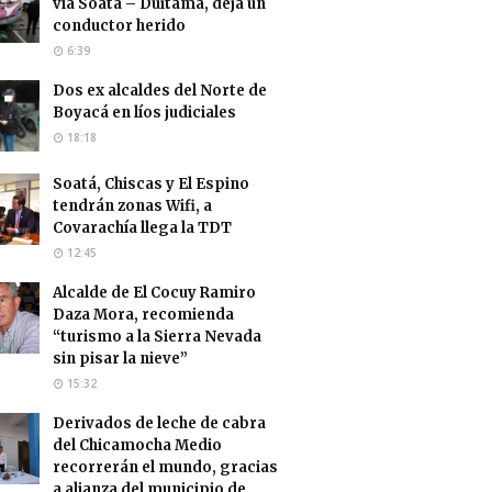
vía Soatá – Duitama, deja un
conductor herido
6:39
Dos ex alcaldes del Norte de
Boyacá en líos judiciales
18:18
Soatá, Chiscas y El Espino
tendrán zonas Wifi, a
Covarachía llega la TDT
12:45
Alcalde de El Cocuy Ramiro
Daza Mora, recomienda
“turismo a la Sierra Nevada
sin pisar la nieve”
15:32
Derivados de leche de cabra
del Chicamocha Medio
recorrerán el mundo, gracias
a alianza del municipio de