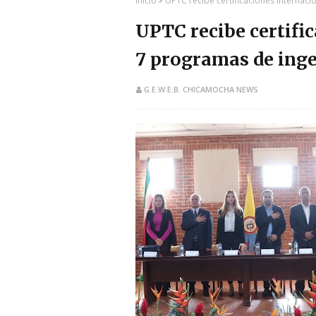
Inicio
UPTC recibe certificaciones internac
UPTC recibe certifi
7 programas de inge
G.E.W.E.B. CHICAMOCHA NEWS