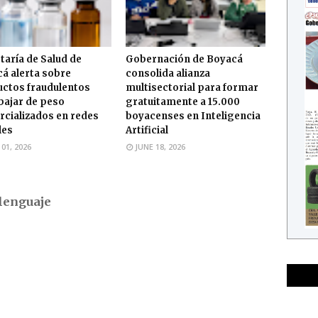
taría de Salud de
Gobernación de Boyacá
á alerta sobre
consolida alianza
ctos fraudulentos
multisectorial para formar
bajar de peso
gratuitamente a 15.000
cializados en redes
boyacenses en Inteligencia
les
Artificial
 01, 2026
JUNE 18, 2026
lenguaje