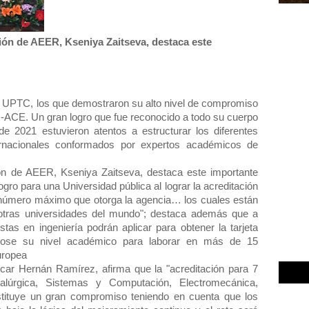
ción de AEER, Kseniya Zaitseva, destaca este
a UPTC, los que demostraron su alto nivel de compromiso
R-ACE. Un gran logro que fue reconocido a todo su cuerpo
de 2021 estuvieron atentos a estructurar los diferentes
ternacionales conformados por expertos académicos de
ión de AEER, Kseniya Zaitseva, destaca este importante
ro para una Universidad pública al lograr la acreditación
 número máximo que otorga la agencia… los cuales están
 otras universidades del mundo"; destaca además que a
stas en ingeniería podrán aplicar para obtener la tarjeta
dose su nivel académico para laborar en más de 15
uropea
car Hernán Ramírez, afirma que la "acreditación para 7
talúrgica, Sistemas y Computación, Electromecánica,
stituye un gran compromiso teniendo en cuenta que los