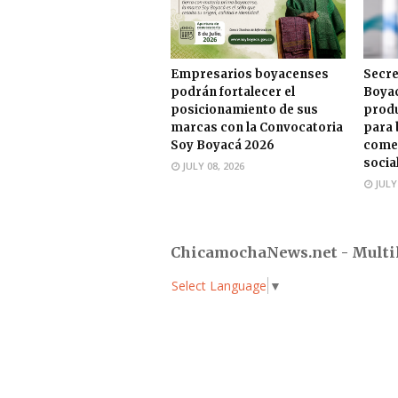
Empresarios boyacenses
Secre
podrán fortalecer el
Boyac
posicionamiento de sus
produ
marcas con la Convocatoria
para 
Soy Boyacá 2026
comer
socia
JULY 08, 2026
JULY
ChicamochaNews.net - Multi
Select Language
▼