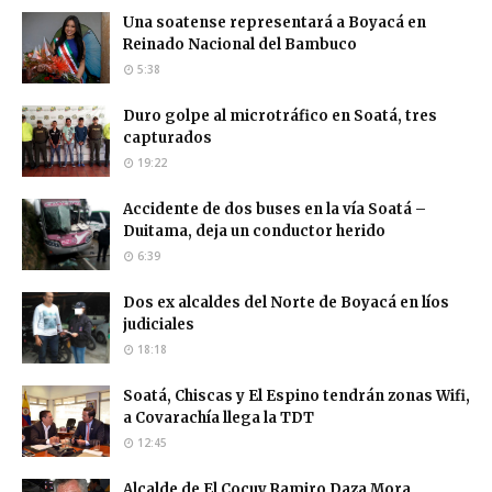
Una soatense representará a Boyacá en
Reinado Nacional del Bambuco
5:38
Duro golpe al microtráfico en Soatá, tres
capturados
19:22
Accidente de dos buses en la vía Soatá –
Duitama, deja un conductor herido
6:39
Dos ex alcaldes del Norte de Boyacá en líos
judiciales
18:18
Soatá, Chiscas y El Espino tendrán zonas Wifi,
a Covarachía llega la TDT
12:45
Alcalde de El Cocuy Ramiro Daza Mora,