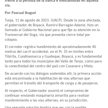
frente a la pérdida de la banca e inestabilidad en aquella
vía.
Por Pascual Ibagué
Tunja, 11 de agosto de 2023. (UACP). Desde la zona afectada,
el gobernador de Boyacá, Ramiro Barragán Adame, hizo un
llamado al Gobierno Nacional para que fije su atención en la
Transversal del Sisga, vía que presenta cierre total por
colapso.
El corredor registra hundimiento de aproximadamente 40
metros del carril occidental, en el Pr. 35 en límites entre
Tibirita, Cundinamarca y Guateque, Boyacá, y es fundamental
tanto para todos los municipios del Valle de Tenza, como para
la conectividad del centro del país con Casanare y Meta.
De acuerdo con los diálogos sostenidos allí, la primera acción
está encaminada a la habilitación de vías alternas que
permitan el tránsito del transporte de carga y de pasajeros.
Al respecto, el Gobernador asumió el compromiso de
continuar enviando maquinaria amarilla para realizar
mantenimiento a las vías alternas, en su jurisdicción.
Una segunda solución tendría que ver con la posible