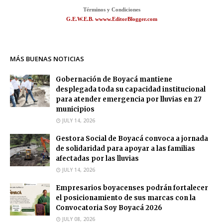
Términos y Condiciones
G.E.W.E.B. wwww.EditorBlogger.com
MÁS BUENAS NOTICIAS
Gobernación de Boyacá mantiene
desplegada toda su capacidad institucional
para atender emergencia por lluvias en 27
municipios
JULY 14, 2026
Gestora Social de Boyacá convoca a jornada
de solidaridad para apoyar a las familias
afectadas por las lluvias
JULY 14, 2026
Empresarios boyacenses podrán fortalecer
el posicionamiento de sus marcas con la
Convocatoria Soy Boyacá 2026
JULY 08, 2026