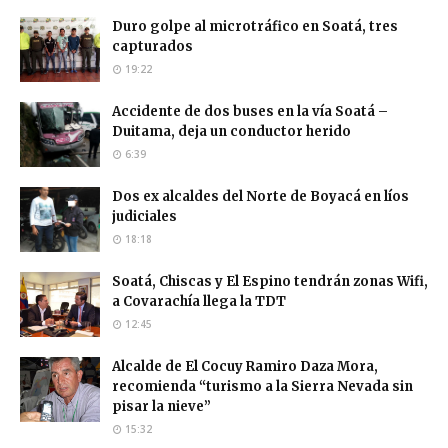
Duro golpe al microtráfico en Soatá, tres
capturados
19:22
Accidente de dos buses en la vía Soatá –
Duitama, deja un conductor herido
6:39
Dos ex alcaldes del Norte de Boyacá en líos
judiciales
18:18
Soatá, Chiscas y El Espino tendrán zonas Wifi,
a Covarachía llega la TDT
12:45
Alcalde de El Cocuy Ramiro Daza Mora,
recomienda “turismo a la Sierra Nevada sin
pisar la nieve”
15:32