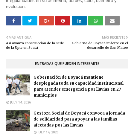
irregularidades en su asimetría, bordes, color, diámetro y
evolución.
MÁS ANTIGUA
MÁS RECIENTE
Así avanza construcción de la sede
Gobierno de Boyacá invierte en el
de la Uptc en Soatá
desarrollo de San Mateo
ENTRADAS QUE PUEDEN INTERESARTE
Gobernación de Boyacá mantiene
desplegada toda su capacidad institucional
para atender emergencia por lluvias en 27
municipios
JULY 14, 2026
Gestora Social de Boyacá convoca a jornada
de solidaridad para apoyar a las familias
afectadas por las lluvias
JULY 14, 2026