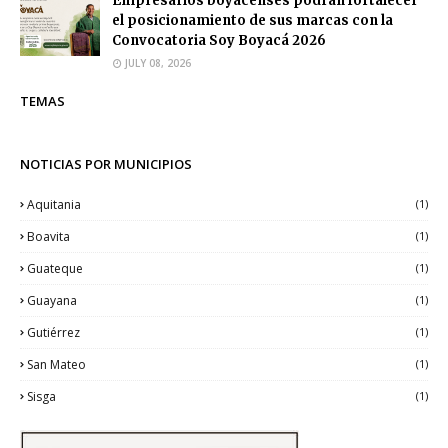
Empresarios boyacenses podrán fortalecer
el posicionamiento de sus marcas con la
Convocatoria Soy Boyacá 2026
JULY 08, 2026
TEMAS
NOTICIAS POR MUNICIPIOS
Aquitania
(1)
Boavita
(1)
Guateque
(1)
Guayana
(1)
Gutiérrez
(1)
San Mateo
(1)
Sisga
(1)