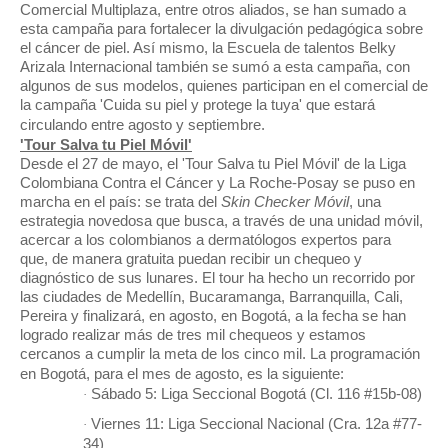
Comercial Multiplaza, entre otros aliados, se han sumado a
esta campaña para fortalecer la divulgación pedagógica sobre
el cáncer de piel. Así mismo, la Escuela de talentos Belky
Arizala Internacional también se sumó a esta campaña, con
algunos de sus modelos, quienes participan en el comercial de
la campaña 'Cuida su piel y protege la tuya' que estará
circulando entre agosto y septiembre.
'Tour Salva tu Piel Móvil'
Desde el 27 de mayo, el 'Tour Salva tu Piel Móvil' de la Liga
Colombiana Contra el Cáncer y La Roche-Posay se puso en
marcha en el país: se trata del
Skin Checker Móvil
, una
estrategia novedosa que busca, a través de una unidad móvil,
acercar a los colombianos a dermatólogos expertos para
que,
de manera gratuita puedan recibir un chequeo y
diagnóstico de sus lunares. El tour ha hecho un recorrido por
las ciudades de Medellín, Bucaramanga, Barranquilla, Cali,
Pereira y finalizará, en agosto, en Bogotá, a la fecha se han
logrado realizar más de tres mil chequeos y estamos
cercanos a cumplir la meta de los cinco mil. La programación
en Bogotá, para el mes de agosto, es la siguiente:
Sábado 5: Liga Seccional Bogotá (Cl. 116 #15b-08)
·
Viernes 11: Liga Seccional Nacional (Cra. 12a #77-
·
34)