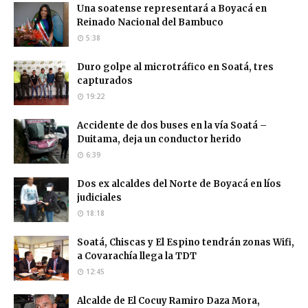
Una soatense representará a Boyacá en
Reinado Nacional del Bambuco
5:38
Duro golpe al microtráfico en Soatá, tres
capturados
19:22
Accidente de dos buses en la vía Soatá –
Duitama, deja un conductor herido
6:39
Dos ex alcaldes del Norte de Boyacá en líos
judiciales
18:18
Soatá, Chiscas y El Espino tendrán zonas Wifi,
a Covarachía llega la TDT
12:45
Alcalde de El Cocuy Ramiro Daza Mora,