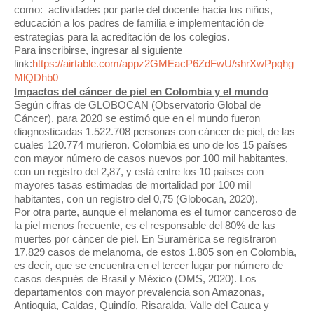
como: actividades por parte del docente hacia los niños,
educación a los padres de familia e implementación de
estrategias para la acreditación de los colegios.
Para inscribirse, ingresar al siguiente
link:
https://airtable.com/appz2GMEacP6ZdFwU/shrXw
Ppqhg
MlQDhb0
Impactos del cáncer de piel en Colombia y el mundo
Según cifras de GLOBOCAN (Observatorio Global de
Cáncer), para 2020 se estimó que en el mundo fueron
diagnosticadas 1.522.708 personas con cáncer de piel, de las
cuales 120.774 murieron. Colombia es uno de los 15 países
con mayor número de casos nuevos por 100 mil habitantes,
con un registro del 2,87, y está entre los 10 países con
mayores tasas estimadas de mortalidad por 100 mil
habitantes, con un registro del 0,75 (Globocan, 2020).
Por otra parte, aunque el melanoma es el tumor canceroso de
la piel menos frecuente, es el responsable del 80% de las
muertes por cáncer de piel. En Suramérica se registraron
17.829 casos de melanoma, de estos 1.805 son en Colombia,
es decir, que se encuentra en el tercer lugar por número de
casos después de Brasil y México (OMS, 2020). Los
departamentos con mayor prevalencia son Amazonas,
Antioquia, Caldas, Quindío, Risaralda, Valle del Cauca y