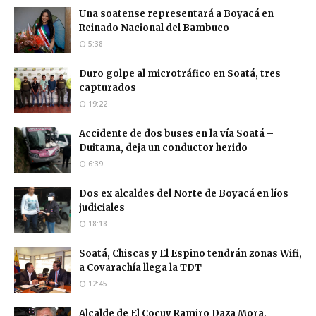
Una soatense representará a Boyacá en
Reinado Nacional del Bambuco
5:38
Duro golpe al microtráfico en Soatá, tres
capturados
19:22
Accidente de dos buses en la vía Soatá –
Duitama, deja un conductor herido
6:39
Dos ex alcaldes del Norte de Boyacá en líos
judiciales
18:18
Soatá, Chiscas y El Espino tendrán zonas Wifi,
a Covarachía llega la TDT
12:45
Alcalde de El Cocuy Ramiro Daza Mora,