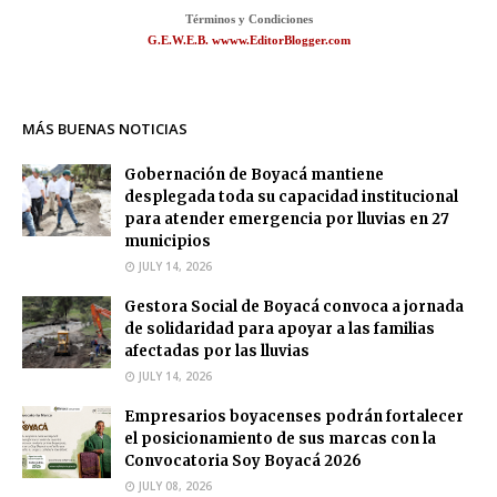
Términos y Condiciones
G.E.W.E.B. wwww.EditorBlogger.com
MÁS BUENAS NOTICIAS
Gobernación de Boyacá mantiene
desplegada toda su capacidad institucional
para atender emergencia por lluvias en 27
municipios
JULY 14, 2026
Gestora Social de Boyacá convoca a jornada
de solidaridad para apoyar a las familias
afectadas por las lluvias
JULY 14, 2026
Empresarios boyacenses podrán fortalecer
el posicionamiento de sus marcas con la
Convocatoria Soy Boyacá 2026
JULY 08, 2026