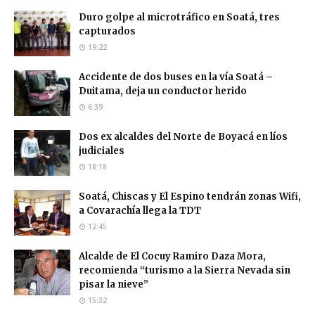
Duro golpe al microtráfico en Soatá, tres
capturados
19:22
Accidente de dos buses en la vía Soatá –
Duitama, deja un conductor herido
6:39
Dos ex alcaldes del Norte de Boyacá en líos
judiciales
18:18
Soatá, Chiscas y El Espino tendrán zonas Wifi,
a Covarachía llega la TDT
12:45
Alcalde de El Cocuy Ramiro Daza Mora,
recomienda “turismo a la Sierra Nevada sin
pisar la nieve”
15:32