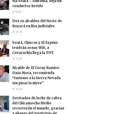
vía Soatá – Duitama, deja un
conductor herido
6:39
Dos ex alcaldes del Norte de
Boyacá en líos judiciales
18:18
Soatá, Chiscas y El Espino
tendrán zonas Wifi, a
Covarachía llega la TDT
12:45
Alcalde de El Cocuy Ramiro
Daza Mora, recomienda
“turismo a la Sierra Nevada
sin pisar la nieve”
15:32
Derivados de leche de cabra
del Chicamocha Medio
recorrerán el mundo, gracias
a alianza del municipio de