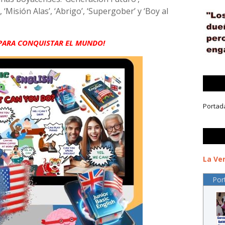
 ‘Misión Alas’, ‘Abrigo’, ‘Supergober’ y ‘Boy al
 PARA CONQUISTAR EL MUNDO!
Portad
La Ver
Por