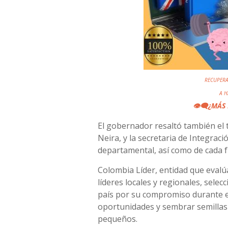
RECUPERA
A 
👁️‍🗨️
¿MÁS 
El gobernador resaltó también el t
Neira, y la secretaria de Integraci
departamental, así como de cada f
Colombia Líder, entidad que evalúa 
líderes locales y regionales, sel
país por su compromiso durante e
oportunidades y sembrar semillas
pequeños.