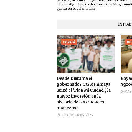
en investigación, es décima en ranking mundi
quinta en el colombiano
ENTRAD
BOYACÁ
BO
Desde Duitama el
Boyac
gobernador Carlos Amaya
Agroex
lanzó el ‘Plan Mi Ciudad ‘, la
MAY 
mayor inversión en la
historia de las ciudades
boyacense
SEPTEMBER 06, 2025