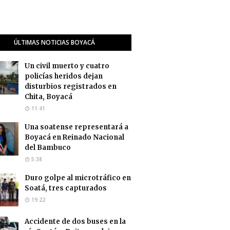
ÚLTIMAS NOTICIAS BOYACÁ
Un civil muerto y cuatro
policías heridos dejan
disturbios registrados en
Chita, Boyacá
11:41
Una soatense representará a
Boyacá en Reinado Nacional
del Bambuco
5:38
Duro golpe al microtráfico en
Soatá, tres capturados
19:22
Accidente de dos buses en la