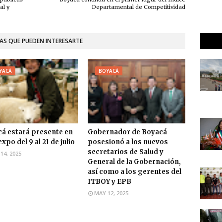
al y
Departamental de Competitividad
AS QUE PUEDEN INTERESARTE
YACÁ
BOYACÁ
á estará presente en
Gobernador de Boyacá
po del 9 al 21 de julio
posesionó a los nuevos
secretarios de Salud y
14, 2025
General de la Gobernación,
así como a los gerentes del
ITBOY y EPB
MAY 12, 2025