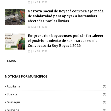
JULY 14, 2026
Gestora Social de Boyacá convoca a jornada
de solidaridad para apoyar a las familias
afectadas por las lluvias
JULY 14, 2026
Empresarios boyacenses podrán fortalecer
el posicionamiento de sus marcas con la
Convocatoria Soy Boyacá 2026
JULY 08, 2026
TEMAS
NOTICIAS POR MUNICIPIOS
Aquitania
(1)
Boavita
(1)
Guateque
(1)
Guayana
(1)