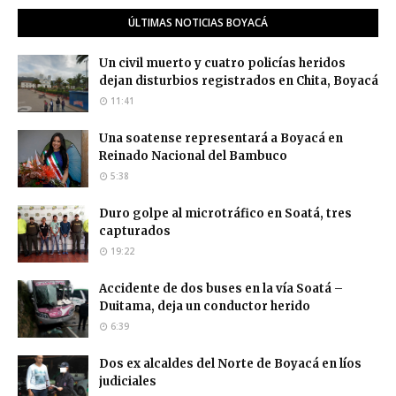
ÚLTIMAS NOTICIAS BOYACÁ
Un civil muerto y cuatro policías heridos
dejan disturbios registrados en Chita, Boyacá
11:41
Una soatense representará a Boyacá en
Reinado Nacional del Bambuco
5:38
Duro golpe al microtráfico en Soatá, tres
capturados
19:22
Accidente de dos buses en la vía Soatá –
Duitama, deja un conductor herido
6:39
Dos ex alcaldes del Norte de Boyacá en líos
judiciales