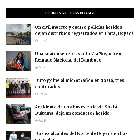
ÚLTIMAS NOTICIAS BOYACÁ
Un civil muerto y cuatro policías heridos
dejan disturbios registrados en Chita, Boyacá
11:41
Una soatense representará a Boyacá en
Reinado Nacional del Bambuco
5:38
Duro golpe al microtráfico en Soatá, tres
capturados
19:22
Accidente de dos buses en la vía Soatá –
Duitama, deja un conductor herido
6:39
Dos ex alcaldes del Norte de Boyacá en líos
judiciales