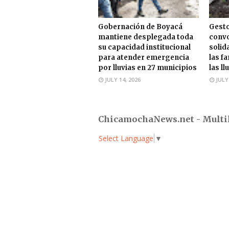
Gobernación de Boyacá
Gesto
mantiene desplegada toda
convo
su capacidad institucional
solid
para atender emergencia
las f
por lluvias en 27 municipios
las ll
JULY 14, 2026
JULY
ChicamochaNews.net - Multi
Select Language
▼