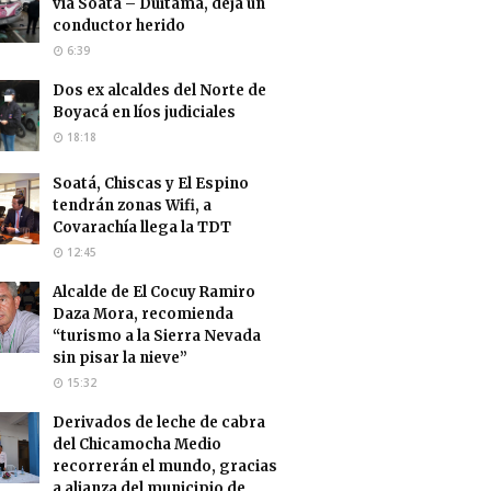
vía Soatá – Duitama, deja un
conductor herido
6:39
Dos ex alcaldes del Norte de
Boyacá en líos judiciales
18:18
Soatá, Chiscas y El Espino
tendrán zonas Wifi, a
Covarachía llega la TDT
12:45
Alcalde de El Cocuy Ramiro
Daza Mora, recomienda
“turismo a la Sierra Nevada
sin pisar la nieve”
15:32
Derivados de leche de cabra
del Chicamocha Medio
recorrerán el mundo, gracias
a alianza del municipio de