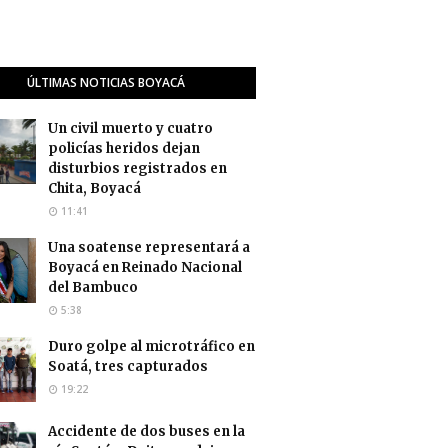
ÚLTIMAS NOTICIAS BOYACÁ
Un civil muerto y cuatro
policías heridos dejan
disturbios registrados en
Chita, Boyacá
11:41
Una soatense representará a
Boyacá en Reinado Nacional
del Bambuco
5:38
Duro golpe al microtráfico en
Soatá, tres capturados
19:22
Accidente de dos buses en la