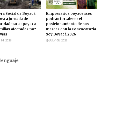
ra Social de Boyacá
Empresarios boyacenses
ca a jornada de
podrán fortalecer el
aridad para apoyar a
posicionamiento de sus
amilias afectadas por
marcas con la Convocatoria
uvias
Soy Boyacá 2026
 14, 2026
JULY 08, 2026
lenguaje