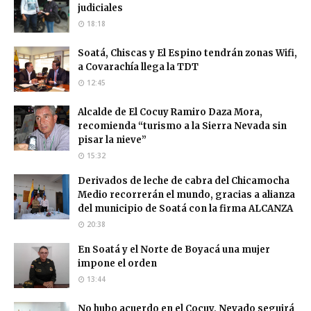
judiciales
18:18
Soatá, Chiscas y El Espino tendrán zonas Wifi,
a Covarachía llega la TDT
12:45
Alcalde de El Cocuy Ramiro Daza Mora,
recomienda “turismo a la Sierra Nevada sin
pisar la nieve”
15:32
Derivados de leche de cabra del Chicamocha
Medio recorrerán el mundo, gracias a alianza
del municipio de Soatá con la firma ALCANZA
20:38
En Soatá y el Norte de Boyacá una mujer
impone el orden
13:44
No hubo acuerdo en el Cocuy, Nevado seguirá