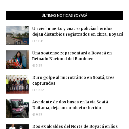
ÚLTIMAS NOTICIAS BOYACÁ
Un civil muerto y cuatro policías heridos
dejan disturbios registrados en Chita, Boyacá
11:41
Una soatense representará a Boyacá en
Reinado Nacional del Bambuco
5:38
Duro golpe al microtráfico en Soatá, tres
capturados
19:22
Accidente de dos buses en la vía Soatá –
Duitama, deja un conductor herido
6:39
Dos ex alcaldes del Norte de Boyacá en líos