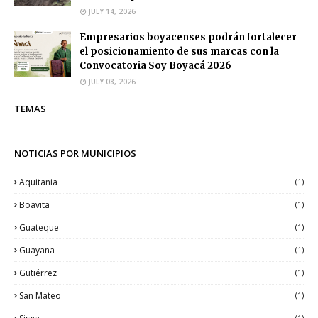
JULY 14, 2026
Empresarios boyacenses podrán fortalecer
el posicionamiento de sus marcas con la
Convocatoria Soy Boyacá 2026
JULY 08, 2026
TEMAS
NOTICIAS POR MUNICIPIOS
Aquitania
(1)
Boavita
(1)
Guateque
(1)
Guayana
(1)
Gutiérrez
(1)
San Mateo
(1)
(1)