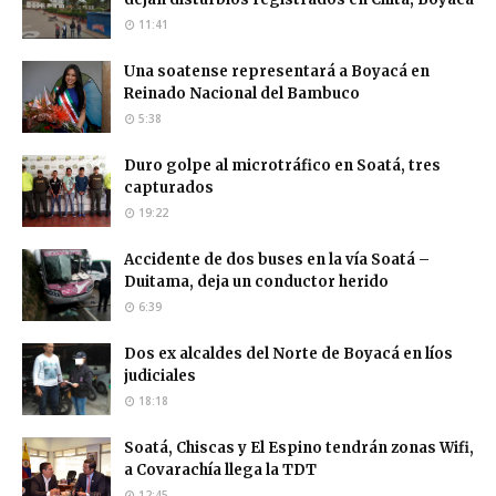
11:41
Una soatense representará a Boyacá en
Reinado Nacional del Bambuco
5:38
Duro golpe al microtráfico en Soatá, tres
capturados
19:22
Accidente de dos buses en la vía Soatá –
Duitama, deja un conductor herido
6:39
Dos ex alcaldes del Norte de Boyacá en líos
judiciales
18:18
Soatá, Chiscas y El Espino tendrán zonas Wifi,
a Covarachía llega la TDT
12:45