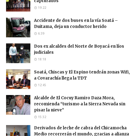
capturados
19:22
Accidente de dos buses en la vía Soatá –
Duitama, deja un conductor herido
6:39
Dos ex alcaldes del Norte de Boyacá en líos
judiciales
18:18
Soatá, Chiscas y El Espino tendrán zonas Wifi,
a Covarachía llega la TDT
12:45
Alcalde de El Cocuy Ramiro Daza Mora,
recomienda “turismo a la Sierra Nevada sin
pisar la nieve”
15:32
Derivados de leche de cabra del Chicamocha
Medio recorrerán el mundo, gracias a alianza