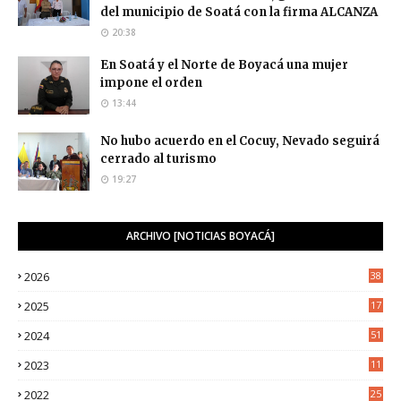
del municipio de Soatá con la firma ALCANZA
20:38
En Soatá y el Norte de Boyacá una mujer
impone el orden
13:44
No hubo acuerdo en el Cocuy, Nevado seguirá
cerrado al turismo
19:27
ARCHIVO [NOTICIAS BOYACÁ]
2026
38
2025
17
1
2024
51
2023
11
5
2022
25