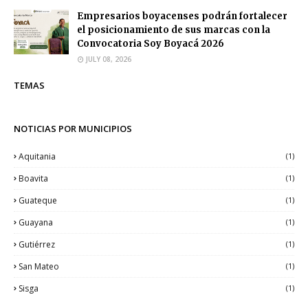
Empresarios boyacenses podrán fortalecer
el posicionamiento de sus marcas con la
Convocatoria Soy Boyacá 2026
JULY 08, 2026
TEMAS
NOTICIAS POR MUNICIPIOS
Aquitania
(1)
Boavita
(1)
Guateque
(1)
Guayana
(1)
Gutiérrez
(1)
San Mateo
(1)
Sisga
(1)