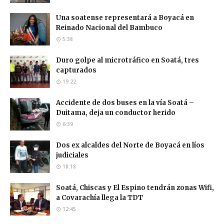
Una soatense representará a Boyacá en
Reinado Nacional del Bambuco
5:38
Duro golpe al microtráfico en Soatá, tres
capturados
19:22
Accidente de dos buses en la vía Soatá –
Duitama, deja un conductor herido
6:39
Dos ex alcaldes del Norte de Boyacá en líos
judiciales
18:18
Soatá, Chiscas y El Espino tendrán zonas Wifi,
a Covarachía llega la TDT
12:45