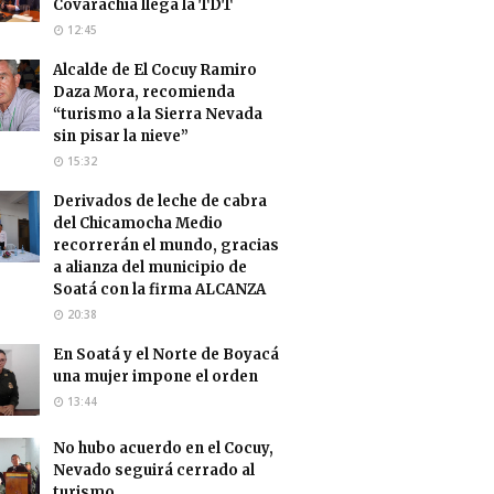
Covarachía llega la TDT
12:45
Alcalde de El Cocuy Ramiro
Daza Mora, recomienda
“turismo a la Sierra Nevada
sin pisar la nieve”
15:32
Derivados de leche de cabra
del Chicamocha Medio
recorrerán el mundo, gracias
a alianza del municipio de
Soatá con la firma ALCANZA
20:38
En Soatá y el Norte de Boyacá
una mujer impone el orden
13:44
No hubo acuerdo en el Cocuy,
Nevado seguirá cerrado al
turismo