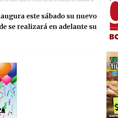
do su nuevo salón El Trébol, donde se realizará en adelante su
naugura este sábado su nuevo
de se realizará en adelante su