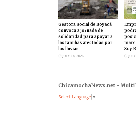
Gestora Social de Boyacá
Empr
convoca a jornada de
podrá
solidaridad para apoyar a
posic
las familias afectadas por
marca
las lluvias
Soy B
JULY 14, 2026
JULY
ChicamochaNews.net - Multi
Select Language
▼