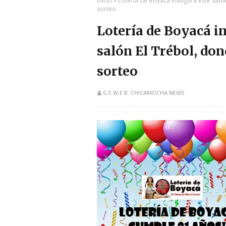
Inicio
Lotería de Boyacá inaugura este sába
sorteo
Lotería de Boyacá i
salón El Trébol, don
sorteo
G.E.W.E.B. CHICAMOCHA NEWS