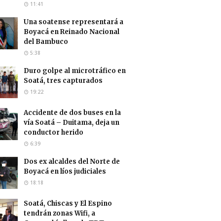
11:41
Una soatense representará a
Boyacá en Reinado Nacional
del Bambuco
5:38
Duro golpe al microtráfico en
Soatá, tres capturados
19:22
Accidente de dos buses en la
vía Soatá – Duitama, deja un
conductor herido
6:39
Dos ex alcaldes del Norte de
Boyacá en líos judiciales
18:18
Soatá, Chiscas y El Espino
tendrán zonas Wifi, a