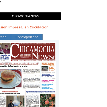
a
CHICAMOCHA NEWS
sión Impresa, en Circulación
tada
Contraportada