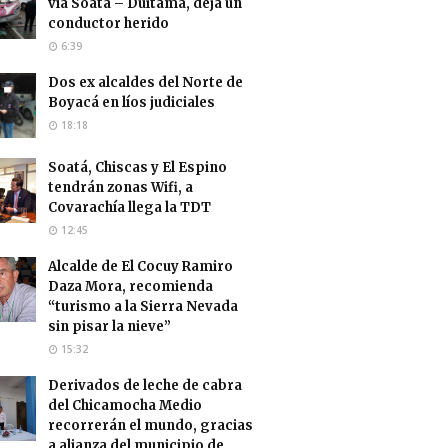
vía Soatá – Duitama, deja un
conductor herido
6:39
Dos ex alcaldes del Norte de
Boyacá en líos judiciales
18:18
Soatá, Chiscas y El Espino
tendrán zonas Wifi, a
Covarachía llega la TDT
12:45
Alcalde de El Cocuy Ramiro
Daza Mora, recomienda
“turismo a la Sierra Nevada
sin pisar la nieve”
15:32
Derivados de leche de cabra
del Chicamocha Medio
recorrerán el mundo, gracias
a alianza del municipio de