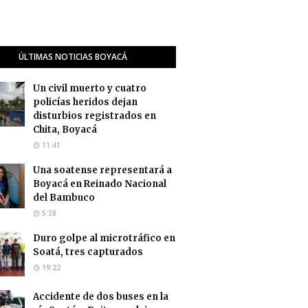
ÚLTIMAS NOTICIAS BOYACÁ
Un civil muerto y cuatro
policías heridos dejan
disturbios registrados en
Chita, Boyacá
11:41
Una soatense representará a
Boyacá en Reinado Nacional
del Bambuco
5:38
Duro golpe al microtráfico en
Soatá, tres capturados
19:22
Accidente de dos buses en la