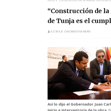
Inicio
“Construcción de la Nueva Terminal d
“Construcción de la
de Tunja es el cump
G.E.W.E.B. CHICAMOCHA NEWS
​Así lo dijo el Gobernador Juan Ca
inicio e interventoría de la obra
. 