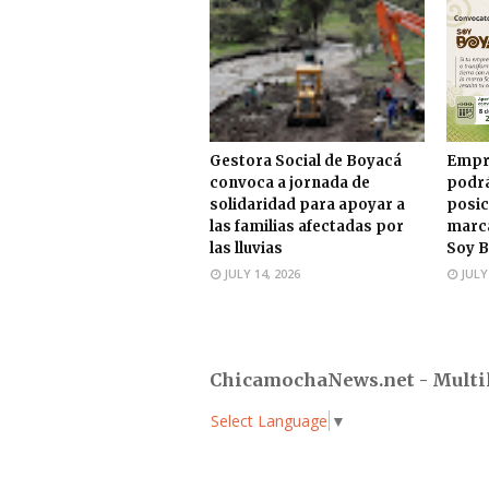
Gestora Social de Boyacá
Empr
convoca a jornada de
podrá
solidaridad para apoyar a
posic
las familias afectadas por
marca
las lluvias
Soy B
JULY 14, 2026
JULY
ChicamochaNews.net - Multi
Select Language
▼