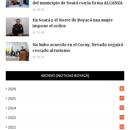
del municipio de Soatá con la firma ALCANZA
20:38
En Soatá y el Norte de Boyacá una mujer
impone el orden
13:44
No hubo acuerdo en el Cocuy, Nevado seguirá
cerrado al turismo
19:27
ARCHIVO [NOTICIAS BOYACÁ]
2026
38
2025
17
1
2024
51
2023
11
5
2022
25