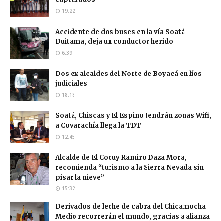
19:22
Accidente de dos buses en la vía Soatá –
Duitama, deja un conductor herido
6:39
Dos ex alcaldes del Norte de Boyacá en líos
judiciales
18:18
Soatá, Chiscas y El Espino tendrán zonas Wifi,
a Covarachía llega la TDT
12:45
Alcalde de El Cocuy Ramiro Daza Mora,
recomienda “turismo a la Sierra Nevada sin
pisar la nieve”
15:32
Derivados de leche de cabra del Chicamocha
Medio recorrerán el mundo, gracias a alianza