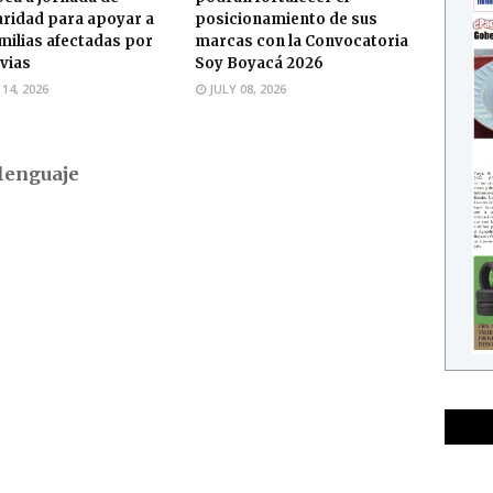
aridad para apoyar a
posicionamiento de sus
amilias afectadas por
marcas con la Convocatoria
uvias
Soy Boyacá 2026
 14, 2026
JULY 08, 2026
lenguaje