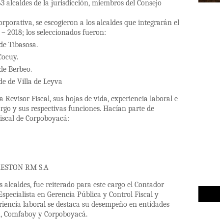
63 alcaldes de la jurisdicción, miembros del Consejo
rporativa, se escogieron a los alcaldes que integrarán el
 – 2018; los seleccionados fueron:
de Tibasosa.
Cocuy.
de Berbeo.
de de Villa de Leyva
 Revisor Fiscal, sus hojas de vida, experiencia laboral e
rgo y sus respectivas funciones. Hacían parte de
iscal de Corpoboyacá:
KRESTON RM S.A
 alcaldes, fue reiterado para este cargo el Contador
specialista en Gerencia Pública y Control Fiscal y
eriencia laboral se destaca su desempeño en entidades
á, Comfaboy y Corpoboyacá.