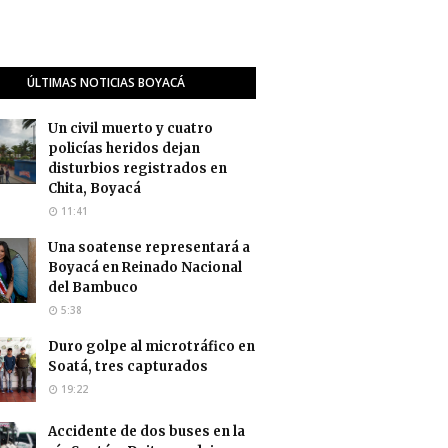
ÚLTIMAS NOTICIAS BOYACÁ
Un civil muerto y cuatro
policías heridos dejan
disturbios registrados en
Chita, Boyacá
11:41
Una soatense representará a
Boyacá en Reinado Nacional
del Bambuco
5:38
Duro golpe al microtráfico en
Soatá, tres capturados
19:22
Accidente de dos buses en la