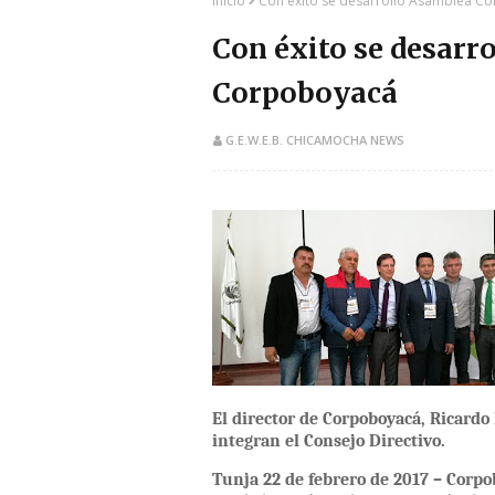
Inicio
Con éxito se desarrolló Asamblea C
Con éxito se desarr
Corpoboyacá
G.E.W.E.B. CHICAMOCHA NEWS
​El director de Corpoboyacá, Ricard
integran el Consejo Directivo.
Tunja 22 de febrero de 2017 – Corp