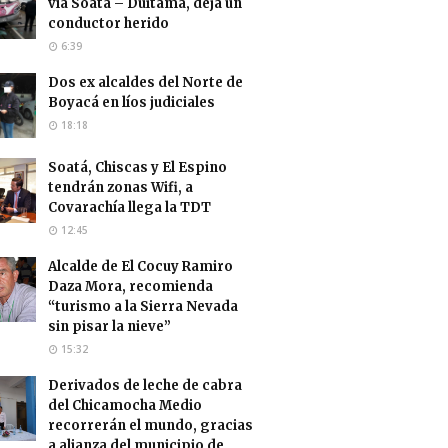
vía Soatá – Duitama, deja un
conductor herido
6:39
Dos ex alcaldes del Norte de
Boyacá en líos judiciales
18:18
Soatá, Chiscas y El Espino
tendrán zonas Wifi, a
Covarachía llega la TDT
12:45
Alcalde de El Cocuy Ramiro
Daza Mora, recomienda
“turismo a la Sierra Nevada
sin pisar la nieve”
15:32
Derivados de leche de cabra
del Chicamocha Medio
recorrerán el mundo, gracias
a alianza del municipio de