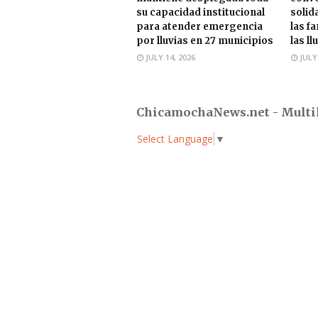
su capacidad institucional
solid
para atender emergencia
las f
por lluvias en 27 municipios
las ll
JULY 14, 2026
JULY
ChicamochaNews.net - Multi
Select Language
▼