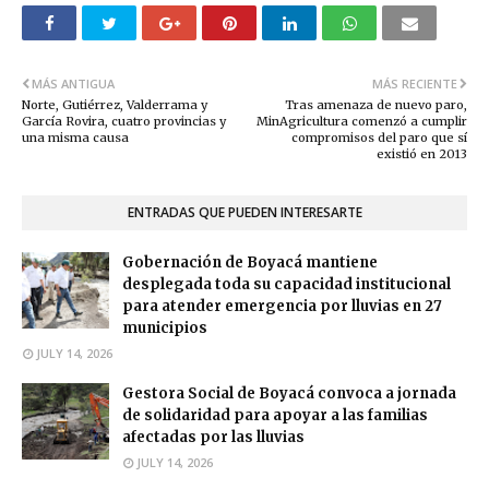
MÁS ANTIGUA
MÁS RECIENTE
Norte, Gutiérrez, Valderrama y
Tras amenaza de nuevo paro,
García Rovira, cuatro provincias y
MinAgricultura comenzó a cumplir
una misma causa
compromisos del paro que sí
existió en 2013
ENTRADAS QUE PUEDEN INTERESARTE
Gobernación de Boyacá mantiene
desplegada toda su capacidad institucional
para atender emergencia por lluvias en 27
municipios
JULY 14, 2026
Gestora Social de Boyacá convoca a jornada
de solidaridad para apoyar a las familias
afectadas por las lluvias
JULY 14, 2026