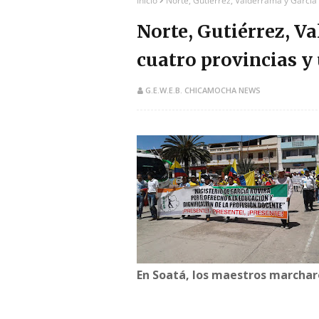
Inicio
Norte, Gutiérrez, Valderrama y García
Norte, Gutiérrez, V
cuatro provincias 
G.E.W.E.B. CHICAMOCHA NEWS
​​En Soatá, los maestros marchar