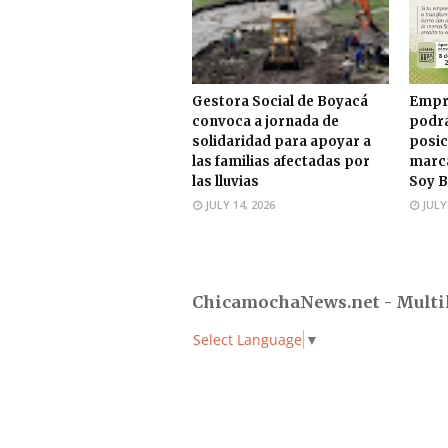
Gestora Social de Boyacá
Empr
convoca a jornada de
podrá
solidaridad para apoyar a
posic
las familias afectadas por
marca
las lluvias
Soy B
JULY 14, 2026
JULY
ChicamochaNews.net - Multi
Select Language
▼