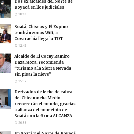
Dos ex alcaldes del Norte de
Boyacá en líos judiciales
18:18
Soatá, Chiscas y El Espino
tendrán zonas Wifi, a
Covarachía llega la TDT
12:45
Alcalde de El Cocuy Ramiro
Daza Mora, recomienda
“turismo a la Sierra Nevada
sin pisar la nieve”
15:32
Derivados de leche de cabra
del Chicamocha Medio
recorrerán el mundo, gracias
a alianza del municipio de
Soatá con la firma ALCANZA
20:38
En Soatá y el Norte de Boyacá