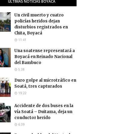
ÚLTIMAS NOTICIAS BOYACÁ
Un civil muerto y cuatro
policías heridos dejan
disturbios registrados en
Chita, Boyacá
11:41
Una soatense representará a
Boyacá en Reinado Nacional
del Bambuco
5:38
Duro golpe al microtráfico en
Soatá, tres capturados
19:22
Accidente de dos buses en la
vía Soatá – Duitama, deja un
conductor herido
6:39