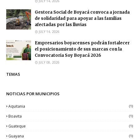
JULY 14, 2026
Gestora Social de Boyacá convoca a jornada
de solidaridad para apoyar a las familias
afectadas por las lluvias
JULY 14, 2026
Empresarios boyacenses podrán fortalecer
el posicionamiento de sus marcas con la
Convocatoria Soy Boyacá 2026
JULY 08, 2026
TEMAS
NOTICIAS POR MUNICIPIOS
Aquitania
(1)
Boavita
(1)
Guateque
(1)
Guayana
(1)