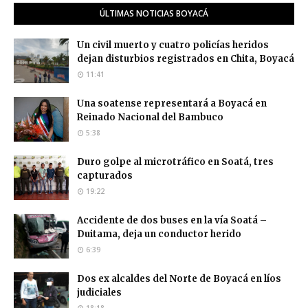
ÚLTIMAS NOTICIAS BOYACÁ
Un civil muerto y cuatro policías heridos
dejan disturbios registrados en Chita, Boyacá
11:41
Una soatense representará a Boyacá en
Reinado Nacional del Bambuco
5:38
Duro golpe al microtráfico en Soatá, tres
capturados
19:22
Accidente de dos buses en la vía Soatá –
Duitama, deja un conductor herido
6:39
Dos ex alcaldes del Norte de Boyacá en líos
judiciales
18:18