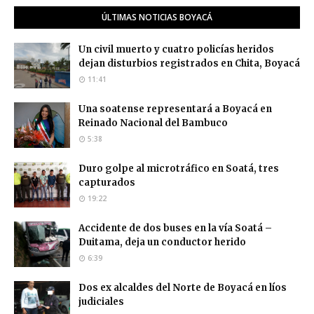
ÚLTIMAS NOTICIAS BOYACÁ
Un civil muerto y cuatro policías heridos
dejan disturbios registrados en Chita, Boyacá
11:41
Una soatense representará a Boyacá en
Reinado Nacional del Bambuco
5:38
Duro golpe al microtráfico en Soatá, tres
capturados
19:22
Accidente de dos buses en la vía Soatá –
Duitama, deja un conductor herido
6:39
Dos ex alcaldes del Norte de Boyacá en líos
judiciales