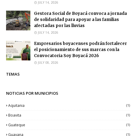
JULY 14, 2026
Gestora Social de Boyacá convoca a jornada
de solidaridad para apoyar a las familias
afectadas por las lluvias
JULY 14, 2026
Empresarios boyacenses podrán fortalecer
el posicionamiento de sus marcas con la
Convocatoria Soy Boyacá 2026
JULY 08, 2026
TEMAS
NOTICIAS POR MUNICIPIOS
Aquitania
(1)
Boavita
(1)
Guateque
(1)
Guayana
(1)