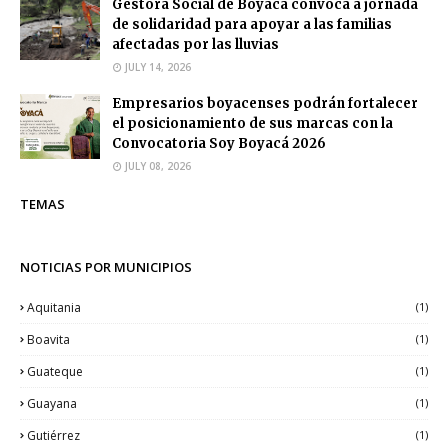
Gestora Social de Boyacá convoca a jornada
de solidaridad para apoyar a las familias
afectadas por las lluvias
JULY 14, 2026
Empresarios boyacenses podrán fortalecer
el posicionamiento de sus marcas con la
Convocatoria Soy Boyacá 2026
JULY 08, 2026
TEMAS
NOTICIAS POR MUNICIPIOS
Aquitania
(1)
Boavita
(1)
Guateque
(1)
Guayana
(1)
Gutiérrez
(1)