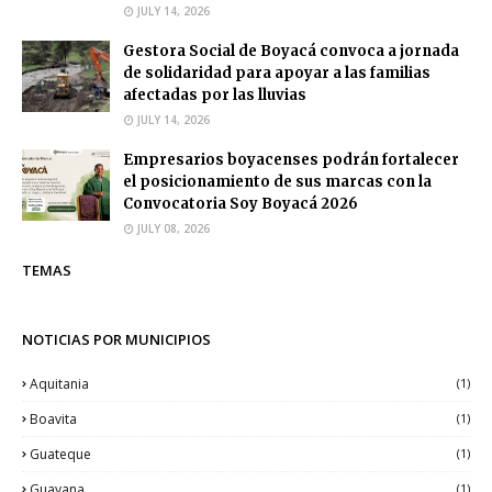
JULY 14, 2026
Gestora Social de Boyacá convoca a jornada
de solidaridad para apoyar a las familias
afectadas por las lluvias
JULY 14, 2026
Empresarios boyacenses podrán fortalecer
el posicionamiento de sus marcas con la
Convocatoria Soy Boyacá 2026
JULY 08, 2026
TEMAS
NOTICIAS POR MUNICIPIOS
Aquitania
(1)
Boavita
(1)
Guateque
(1)
Guayana
(1)