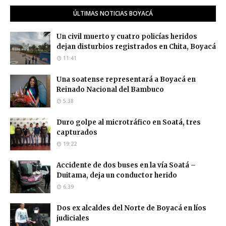
ÚLTIMAS NOTICIAS BOYACÁ
Un civil muerto y cuatro policías heridos
dejan disturbios registrados en Chita, Boyacá
11:41
Una soatense representará a Boyacá en
Reinado Nacional del Bambuco
5:38
Duro golpe al microtráfico en Soatá, tres
capturados
19:22
Accidente de dos buses en la vía Soatá –
Duitama, deja un conductor herido
6:39
Dos ex alcaldes del Norte de Boyacá en líos
judiciales