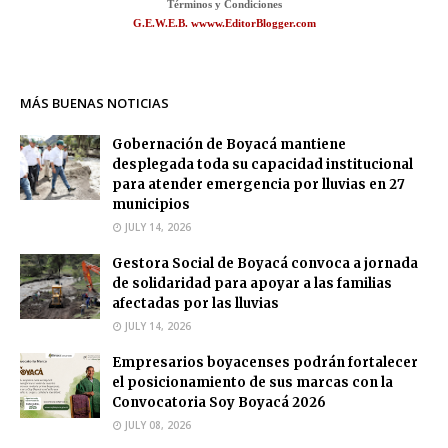
Términos y Condiciones
G.E.W.E.B. wwww.EditorBlogger.com
MÁS BUENAS NOTICIAS
Gobernación de Boyacá mantiene
desplegada toda su capacidad institucional
para atender emergencia por lluvias en 27
municipios
JULY 14, 2026
Gestora Social de Boyacá convoca a jornada
de solidaridad para apoyar a las familias
afectadas por las lluvias
JULY 14, 2026
Empresarios boyacenses podrán fortalecer
el posicionamiento de sus marcas con la
Convocatoria Soy Boyacá 2026
JULY 08, 2026