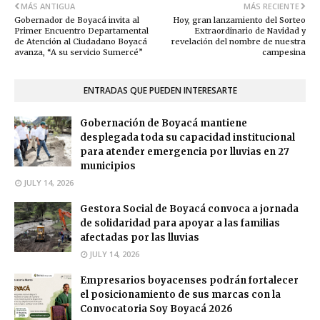
MÁS ANTIGUA
MÁS RECIENTE
Gobernador de Boyacá invita al
Hoy, gran lanzamiento del Sorteo
Primer Encuentro Departamental
Extraordinario de Navidad y
de Atención al Ciudadano Boyacá
revelación del nombre de nuestra
avanza, “A su servicio Sumercé”
campesina
ENTRADAS QUE PUEDEN INTERESARTE
Gobernación de Boyacá mantiene
desplegada toda su capacidad institucional
para atender emergencia por lluvias en 27
municipios
JULY 14, 2026
Gestora Social de Boyacá convoca a jornada
de solidaridad para apoyar a las familias
afectadas por las lluvias
JULY 14, 2026
Empresarios boyacenses podrán fortalecer
el posicionamiento de sus marcas con la
Convocatoria Soy Boyacá 2026