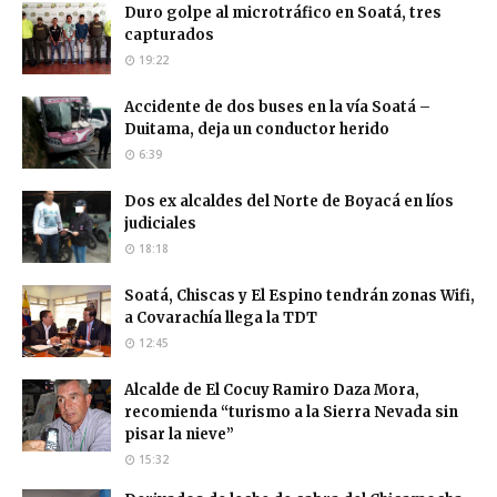
Duro golpe al microtráfico en Soatá, tres
capturados
19:22
Accidente de dos buses en la vía Soatá –
Duitama, deja un conductor herido
6:39
Dos ex alcaldes del Norte de Boyacá en líos
judiciales
18:18
Soatá, Chiscas y El Espino tendrán zonas Wifi,
a Covarachía llega la TDT
12:45
Alcalde de El Cocuy Ramiro Daza Mora,
recomienda “turismo a la Sierra Nevada sin
pisar la nieve”
15:32