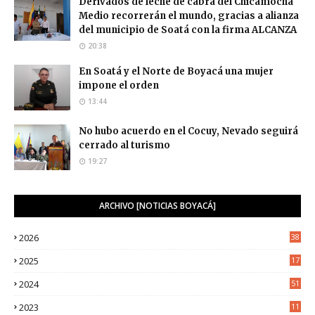
Derivados de leche de cabra del Chicamocha
Medio recorrerán el mundo, gracias a alianza
del municipio de Soatá con la firma ALCANZA
20:38
En Soatá y el Norte de Boyacá una mujer
impone el orden
13:44
No hubo acuerdo en el Cocuy, Nevado seguirá
cerrado al turismo
19:27
ARCHIVO [NOTICIAS BOYACÁ]
2026
38
2025
17
1
2024
51
2023
11