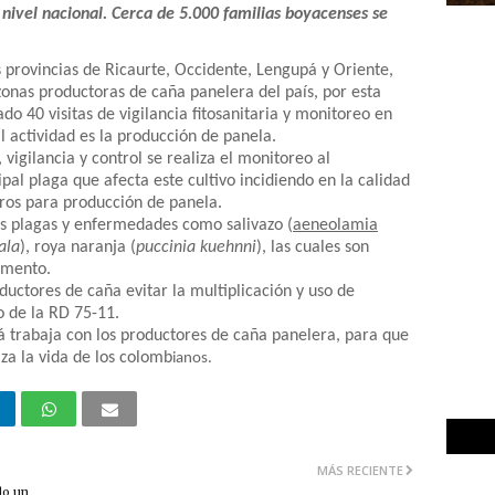
 nivel nacional. Cerca de 5.000 familias boyacenses se
s provincias de Ricaurte, Occidente, Lengupá y Oriente,
zonas productoras de caña panelera del país, por esta
do 40 visitas de vigilancia fitosanitaria y monitoreo en
l actividad es la producción de panela.
vigilancia y control se realiza el monitoreo al
cipal plaga que afecta este cultivo incidiendo en la calidad
eros para producción de panela.
as plagas y enfermedades como salivazo (
aeneolamia
ala
), roya naranja (
puccinia kuehnni
), las cuales son
amento.
oductores de caña evitar la multiplicación y uso de
o de la RD 75-11.
á trabaja con los productores de caña panelera, para que
za la vida de los colomb
ianos.
MÁS RECIENTE
lo un