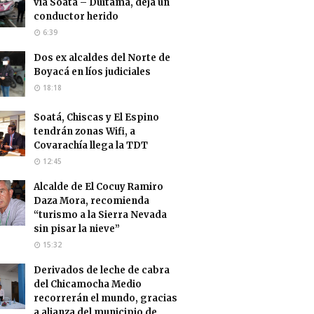
vía Soatá – Duitama, deja un
conductor herido
6:39
Dos ex alcaldes del Norte de
Boyacá en líos judiciales
18:18
Soatá, Chiscas y El Espino
tendrán zonas Wifi, a
Covarachía llega la TDT
12:45
Alcalde de El Cocuy Ramiro
Daza Mora, recomienda
“turismo a la Sierra Nevada
sin pisar la nieve”
15:32
Derivados de leche de cabra
del Chicamocha Medio
recorrerán el mundo, gracias
a alianza del municipio de