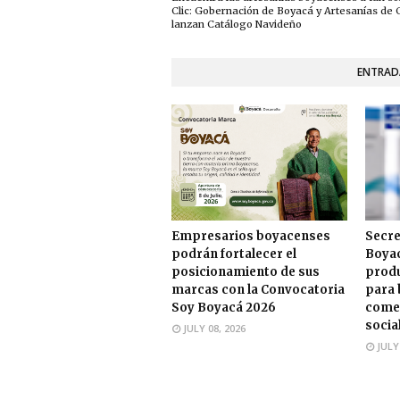
Clic: Gobernación de Boyacá y Artesanías de
lanzan Catálogo Navideño
ENTRAD
Empresarios boyacenses
Secre
podrán fortalecer el
Boyac
posicionamiento de sus
produ
marcas con la Convocatoria
para 
Soy Boyacá 2026
comer
socia
JULY 08, 2026
JULY