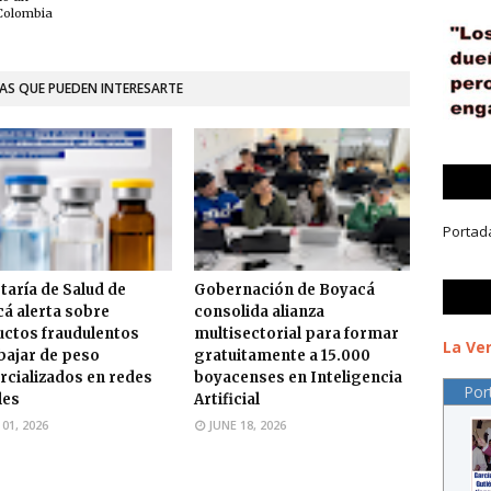
 Colombia
AS QUE PUEDEN INTERESARTE
Portad
taría de Salud de
Gobernación de Boyacá
á alerta sobre
consolida alianza
ctos fraudulentos
multisectorial para formar
La Ver
bajar de peso
gratuitamente a 15.000
cializados en redes
boyacenses en Inteligencia
Por
les
Artificial
 01, 2026
JUNE 18, 2026