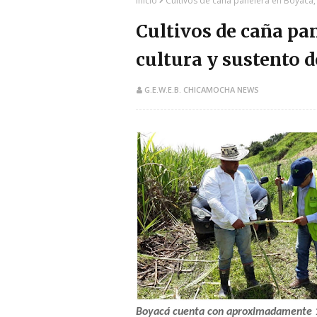
Inicio
Cultivos de caña panelera en Boyacá, t
Cultivos de caña pan
cultura y sustento d
G.E.W.E.B. CHICAMOCHA NEWS
Boyacá cuenta con aproximadamente 19