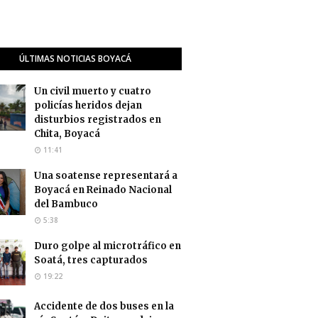
ÚLTIMAS NOTICIAS BOYACÁ
Un civil muerto y cuatro
policías heridos dejan
disturbios registrados en
Chita, Boyacá
11:41
Una soatense representará a
Boyacá en Reinado Nacional
del Bambuco
5:38
Duro golpe al microtráfico en
Soatá, tres capturados
19:22
Accidente de dos buses en la