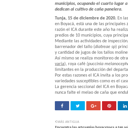
municipios, ocupando el cuarto lugar a
dedican al cultivo de caña panelera.
Tunja, 15 de diciembre de 2020.
En la
en Boyacá, está una de las principales 
razón el ICA durante este año ha realiza
predios de 10 municipios, cuya principa
Mediante las actividades de inspección, 
barrenador del tallo (
diatreae sp
) prin
y cantidad de jugos de los tallos molin
Así mismo se realiza monitoreo de otr
varia
), roya café
(puccinia melanoceph
limitantes en la producción del depart
Por estas razones el ICA invita a los pr
variedades susceptibles como es el cas
La gerencia seccional del ICA en Boyac
nunca falte el melao de caña que endul
MÁS ANTIGUA
Encuentra las artesanías boyacenses a tan so