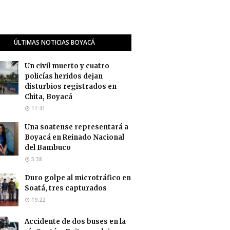
ÚLTIMAS NOTICIAS BOYACÁ
Un civil muerto y cuatro
policías heridos dejan
disturbios registrados en
Chita, Boyacá
11:41
Una soatense representará a
Boyacá en Reinado Nacional
del Bambuco
5:38
Duro golpe al microtráfico en
Soatá, tres capturados
19:22
Accidente de dos buses en la