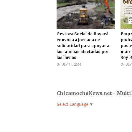
Gestora Social de Boyacá
Empr
convoca a jornada de
podrá
solidaridad para apoyar a
posic
las familias afectadas por
marca
las lluvias
Soy B
JULY 14, 2026
JULY
ChicamochaNews.net - Multi
Select Language
▼