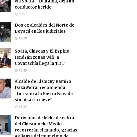
vía Soatá – Duitama, deja un
conductor herido
6:39
Dos ex alcaldes del Norte de
Boyacá en líos judiciales
18:18
Soatá, Chiscas y El Espino
tendrán zonas Wifi, a
Covarachía llega la TDT
12:45
Alcalde de El Cocuy Ramiro
Daza Mora, recomienda
“turismo a la Sierra Nevada
sin pisar la nieve”
15:32
Derivados de leche de cabra
del Chicamocha Medio
recorrerán el mundo, gracias
a alianza del municipio de