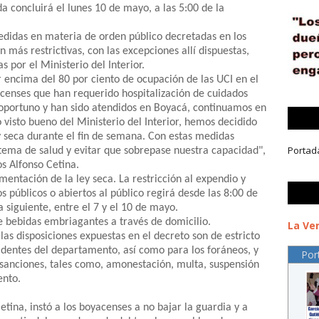
a concluirá el lunes 10 de mayo, a las 5:00 de la
medidas en materia de orden público decretadas en los
n más restrictivas, con las excepciones allí dispuestas,
 por el Ministerio del Interior.
encima del 80 por ciento de ocupación de las UCI en el
censes que han requerido hospitalización de cuidados
 oportuno y han sido atendidos en Boyacá, continuamos en
io visto bueno del Ministerio del Interior, hemos decidido
 seca durante el fin de semana. Con estas medidas
Portad
stema de salud y evitar que sobrepase nuestra capacidad",
s Alfonso Cetina.
entación de la ley seca. La restricción al expendio y
s públicos o abiertos al público regirá desde las 8:00 de
a siguiente, entre el 7 y el 10 de mayo.
e bebidas embriagantes a través de domicilio.
La Ver
as disposiciones expuestas en el decreto son de estricto
identes del departamento, así como para los foráneos, y
Por
sanciones, tales como, amonestación, multa, suspensión
ento.
etina, instó a los boyacenses a no bajar la guardia y a