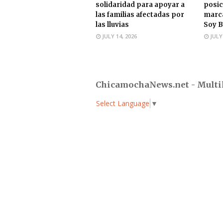
solidaridad para apoyar a
posic
las familias afectadas por
marca
las lluvias
Soy B
JULY 14, 2026
JULY
ChicamochaNews.net - Multi
Select Language
▼