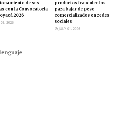
ionamiento de sus
productos fraudulentos
s con la Convocatoria
para bajar de peso
oyacá 2026
comercializados en redes
sociales
 08, 2026
JULY 01, 2026
lenguaje