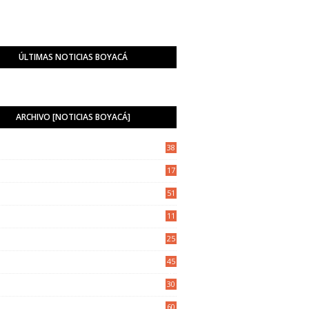
ÚLTIMAS NOTICIAS BOYACÁ
ARCHIVO [NOTICIAS BOYACÁ]
38
17
1
51
11
5
25
6
45
8
30
5
60