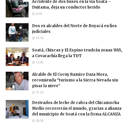
Accidente de dos buses en la vía Soatá –
Duitama, deja un conductor herido
6:39
Dos ex alcaldes del Norte de Boyacá en líos
judiciales
18:18
Soatá, Chiscas y El Espino tendrán zonas Wifi,
a Covarachía llega la TDT
12:45
Alcalde de El Cocuy Ramiro Daza Mora,
recomienda “turismo a la Sierra Nevada sin
pisar la nieve”
15:32
Derivados de leche de cabra del Chicamocha
Medio recorrerán el mundo, gracias a alianza
del municipio de Soatá con la firma ALCANZA
20:38