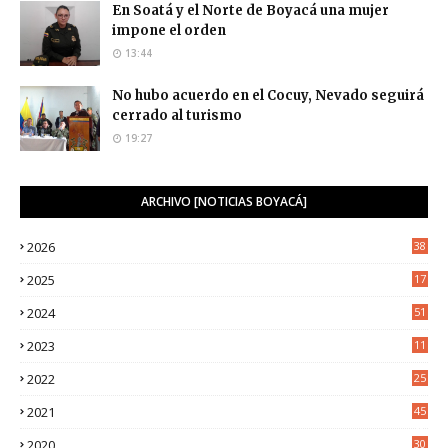
En Soatá y el Norte de Boyacá una mujer
impone el orden
13:44
No hubo acuerdo en el Cocuy, Nevado seguirá
cerrado al turismo
19:27
ARCHIVO [NOTICIAS BOYACÁ]
2026
38
2025
17
1
2024
51
2023
11
5
2022
25
6
2021
45
8
2020
30